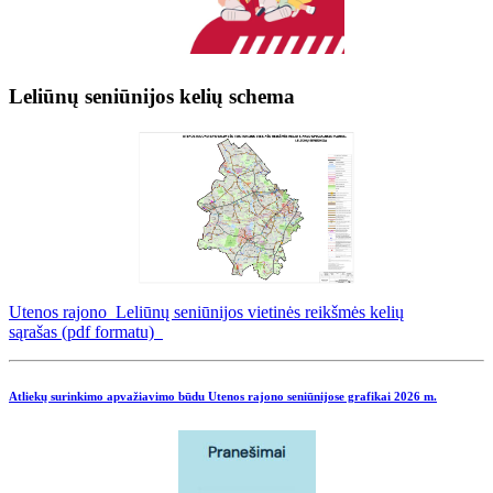
Leliūnų seniūnijos kelių schema
Utenos rajono Leliūnų seniūnijos vietinės reikšmės kelių
sąrašas (pdf formatu)
Atliekų surinkimo apvažiavimo būdu Utenos rajono seniūnijose grafikai
2026 m.