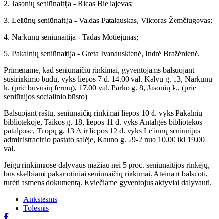
2. Jasonių seniūnaitija - Ridas Bieliajevas;
3. Leliūnų seniūnaitija - Vaidas Patalauskas, Viktoras Žemčiugovas;
4. Narkūnų seniūnaitija - Tadas Motiejūnas;
5. Pakalnių seniūnaitija - Greta Ivanauskienė, Indrė Bražėnienė.
Primename, kad seniūnaičių rinkimai, gyventojams balsuojant
susirinkimo būdu, vyks liepos 7 d. 14.00 val. Kalvų g. 13, Narkūnų
k. (prie buvusių fermų), 17.00 val. Parko g. 8, Jasonių k., (prie
seniūnijos socialinio būsto).
Balsuojant raštu, seniūnaičių rinkimai liepos 10 d. vyks Pakalnių
bibliotekoje, Taikos g. 18, liepos 11 d. vyks Antalgės bibliotekos
patalpose, Tuopų g. 13 A ir liepos 12 d. vyks Leliūnų seniūnijos
administracinio pastato salėje, Kauno g. 29-2 nuo 10.00 iki 19.00
val.
Jeigu rinkimuose dalyvaus mažiau nei 5 proc. seniūnaitijos rinkėjų,
bus skelbiami pakartotiniai seniūnaičių rinkimai. Ateinant balsuoti,
turėti asmens dokumentą. Kviečiame gyventojus aktyviai dalyvauti.
Ankstesnis
Tolesnis