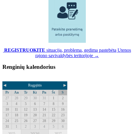
REGISTRUOKITE
situaciją, problemą, gedimą pastebėtą Utenos
rajono savivaldybės teritorijoje →
Renginių kalendorius
◄
►
Rugpjūtis
Pr
An
Tr
Kt
Pn
Št
S
27
28
29
30
31
1
2
3
4
5
6
7
8
9
10
11
12
13
14
15
16
17
18
19
20
21
22
23
24
25
26
27
28
29
30
31
1
2
3
4
5
6
2026
2025
2027