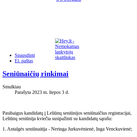
Spausdinti
El. paštas
Seniūnaičių rinkimai
Smulkiau
Parašyta 2023 m. liepos 3 d.
Pasibaigus kandidatų į Leliūnų seniūnijos seniūnaičius registracijai,
Leliūnų seniūnija kviečia susipažinti su kandidatų sąrašu:
1. Antalgės seniūnaitija - Neringa Jurkuvėnienė, Inga Venckuvienė;