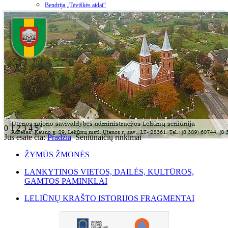
Bendrija „Tėviškės aidai“
0
1
2
3
4
5
Jūs esate čia:
Pradžia
Seniūnaičių rinkimai
ŽYMŪS ŽMONĖS
LANKYTINOS VIETOS, DAILĖS, KULTŪROS,
GAMTOS PAMINKLAI
LELIŪNŲ KRAŠTO ISTORIJOS FRAGMENTAI