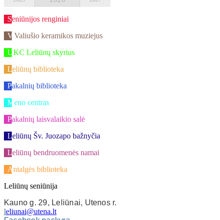
Seniūnijos renginiai
V.Valiušio keramikos muziejus
UKC Leliūnų skyrius
Leliūnų biblioteka
Pakalnių biblioteka
Meno centras
Pakalnių laisvalaikio salė
Leliūnų Šv. Juozapo bažnyčia
Leliūnų bendruomenės namai
Antalgės biblioteka
Leliūnų seniūnija
Kauno g. 29, Leliūnai, Utenos r.
l
eliunai@utena.lt