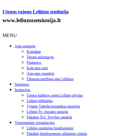
Utenos rajono Leliūnų seniūnija
www.leliunuseniunija.lt
MENU
Apie seniūniją
Kontaktai
Teisinė informacija
Paslaugos
Kaip mus rasti
Apie mus spaudoje
Filmuota medžiaga apie Leliūnus
Naujienos
Institucijos
Utenos kultūros centro Leliūnų skyrius
Leliūnų biblioteka
Vytauto Valiušio keramikos muziejus
Leliūnų Šv. Juozapo parapija
Pakalnių Švč. Trejybės parapija
Visuomeninės organizacijos
Leliūnų seniūnijos bendruomenė
Pakalnių bendruomenės užimtumo centras