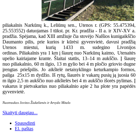
piliakalnis Narkūnų k., Leliūnų sen., Utenos r. (GPS: 55.475394,
25.553552) datuojamas I tūkst. pr. Kr. pradžia - II a. ir XIV-XV a.
pradžia. Spėjama, kad XIII amžiuje čia stovėjo Nalšios kunigaikščio
Daumanto pilis, prie kurios ir kūrėsi gyvenvietė, davusi pradžią
Utenos miestui, kurią 1433 m. sudegino Livonijos
ordinas. Piliakalnis yra 1 km į šiaurę nuo Narkūnų kaimo, Utenaitės
upelio kairiajame krante. Šlaitai statūs, 13–14 m aukščio. Į šiaurę
nuo piliakalnio, 60 m ilgio, 13 m gylio bei 4 m pločio griovio dugne
įrengtas priešpilis. Jo aikštelė netaisyklingo keturkampio formos,
pailga 25x15 m dydžio. Iš rytų, šiaurės ir vakarų pusių ją juosia 60
m ilgio 2,5 m aukščio nuo aikštelės bei 4 m aukščio išorės pylimas. Į
vakarus ir pietvakarius nuo piliakalnio apie 2 ha plote yra papėdės
gyvenvietė.
Nuotraukos Jovitos Žiukelienės ir Arvydo Mitalo
Skaityti daugiau...
Spausdinti
El. paštas