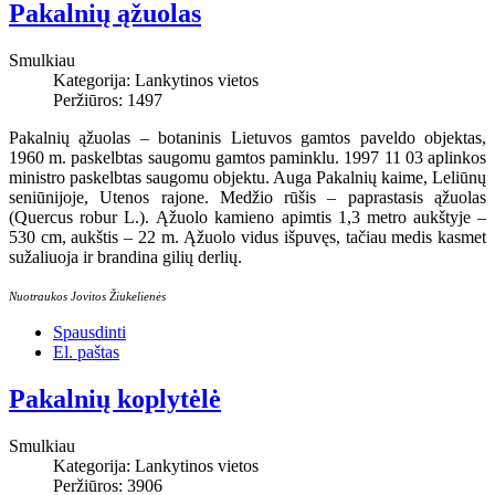
Pakalnių ąžuolas
Smulkiau
Kategorija:
Lankytinos vietos
Peržiūros: 1497
Pakalnių ąžuolas – botaninis Lietuvos gamtos paveldo objektas,
1960 m. paskelbtas saugomu gamtos paminklu. 1997 11 03 aplinkos
ministro paskelbtas saugomu objektu. Auga Pakalnių kaime, Leliūnų
seniūnijoje, Utenos rajone. Medžio rūšis – paprastasis ąžuolas
(Quercus robur L.). Ąžuolo kamieno apimtis 1,3 metro aukštyje –
530 cm, aukštis – 22 m. Ąžuolo vidus išpuvęs, tačiau medis kasmet
sužaliuoja ir brandina gilių derlių.
Nuotraukos Jovitos Žiukelienės
Spausdinti
El. paštas
Pakalnių koplytėlė
Smulkiau
Kategorija:
Lankytinos vietos
Peržiūros: 3906