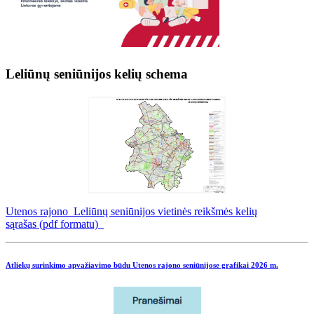
Leliūnų seniūnijos kelių schema
Utenos rajono Leliūnų seniūnijos vietinės reikšmės kelių
sąrašas (pdf formatu)
Atliekų surinkimo apvažiavimo būdu Utenos rajono seniūnijose grafikai
2026 m.