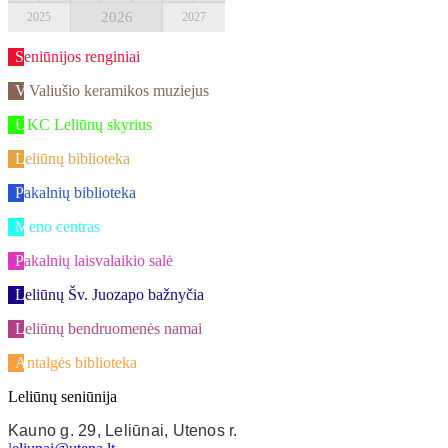
2026
2025
2027
Seniūnijos renginiai
V.Valiušio keramikos muziejus
UKC Leliūnų skyrius
Leliūnų biblioteka
Pakalnių biblioteka
Meno centras
Pakalnių laisvalaikio salė
Leliūnų Šv. Juozapo bažnyčia
Leliūnų bendruomenės namai
Antalgės biblioteka
Leliūnų seniūnija
Kauno g. 29, Leliūnai, Utenos r.