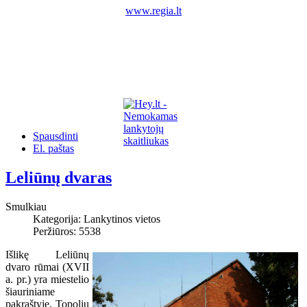
www.regia.lt
Spausdinti
El. paštas
Leliūnų dvaras
Smulkiau
Kategorija:
Lankytinos vietos
Peržiūros: 5538
Išlikę Leliūnų
dvaro rūmai (XVII
a. pr.) yra miestelio
šiauriniame
pakraštyje, Topolių