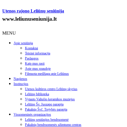
Utenos rajono Leliūnų seniūnija
www.leliunuseniunija.lt
MENU
Apie seniūniją
Kontaktai
Teisinė informacija
Paslaugos
Kaip mus rasti
Apie mus spaudoje
Filmuota medžiaga apie Leliūnus
Naujienos
Institucijos
Utenos kultūros centro Leliūnų skyrius
Leliūnų biblioteka
Vytauto Valiušio keramikos muziejus
Leliūnų Šv. Juozapo parapija
Pakalnių Švč. Trejybės parapija
Visuomeninės organizacijos
Leliūnų seniūnijos bendruomenė
Pakalnių bendruomenės užimtumo centras