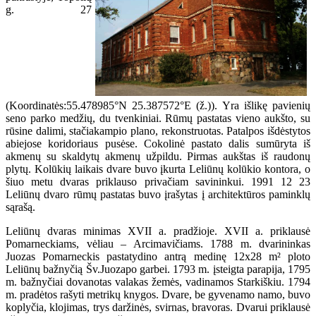
g. 27
(Koordinatės:55.478985°N 25.387572°E (ž.)). Yra išlikę pavienių
seno parko medžių, du tvenkiniai. Rūmų pastatas vieno aukšto, su
rūsine dalimi, stačiakampio plano, rekonstruotas. Patalpos išdėstytos
abiejose koridoriaus pusėse. Cokolinė pastato dalis sumūryta iš
akmenų su skaldytų akmenų užpildu. Pirmas aukštas iš raudonų
plytų. Kolūkių laikais dvare buvo įkurta Leliūnų kolūkio kontora, o
šiuo metu dvaras priklauso privačiam savininkui. 1991 12 23
Leliūnų dvaro rūmų pastatas buvo įrašytas į architektūros paminklų
sąrašą.
Leliūnų dvaras minimas XVII a. pradžioje. XVII a. priklausė
Pomarneckiams, vėliau – Arcimavičiams. 1788 m. dvarininkas
Juozas Pomarneckis pastatydino antrą medinę 12x28 m² ploto
Leliūnų bažnyčią Šv.Juozapo garbei. 1793 m. įsteigta parapija, 1795
m. bažnyčiai dovanotas valakas žemės, vadinamos Starkiškiu. 1794
m. pradėtos rašyti metrikų knygos. Dvare, be gyvenamo namo, buvo
koplyčia, klojimas, trys daržinės, svirnas, bravoras. Dvarui priklausė