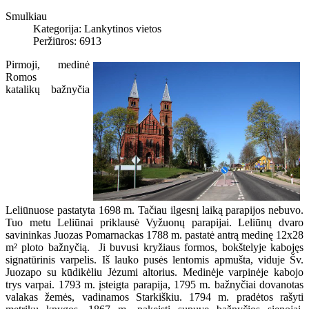
Smulkiau
Kategorija:
Lankytinos vietos
Peržiūros: 6913
Pirmoji, medinė
Romos
katalikų bažnyčia
Leliūnuose pastatyta 1698 m. Tačiau ilgesnį laiką parapijos nebuvo.
Tuo metu Leliūnai priklausė Vyžuonų parapijai. Leliūnų dvaro
savininkas Juozas Pomarnackas 1788 m. pastatė antrą medinę 12x28
m² ploto bažnyčią. Ji buvusi kryžiaus formos, bokštelyje kabojęs
signatūrinis varpelis. Iš lauko pusės lentomis apmušta, viduje Šv.
Juozapo su kūdikėliu Jėzumi altorius. Medinėje varpinėje kabojo
trys varpai. 1793 m. įsteigta parapija, 1795 m. bažnyčiai dovanotas
valakas žemės, vadinamos Starkiškiu. 1794 m. pradėtos rašyti