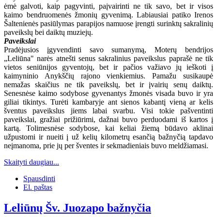
ėmė galvoti, kaip pagyvinti, paįvairinti ne tik savo, bet ir visos
kaimo bendruomenės žmonių gyvenimą. Labiausiai patiko Irenos
Šaltenienės pasiūlymas parapijos namuose įrengti surinktų sakralinių
paveikslų bei daiktų muziejų.
Paveikslai
Pradėjusios įgyvendinti savo sumanymą, Moterų bendrijos
„Leliūna" narės atnešti senus sakralinius paveikslus paprašė ne tik
vietos seniūnijos gyventojų, bet ir pačios važiavo jų ieš­koti į
kaimyninio Anykščių rajono vienkiemius. Pa­mažu susikaupė
nemažas skaičius ne tik paveikslų, bet ir įvairių senų daiktų.
Senesnėse kaimo sodybose gyvenantys žmonės visada buvo ir yra
giliai tikintys. Turėti kambaryje ant sienos kabantį vieną ar kelis
šventus paveikslus jiems labai svarbu. Visi tokie pa­šventinti
paveikslai, gražiai prižiūrimi, dažnai buvo per­duodami iš kartos į
kartą. Tolimesnėse sodybose, kai keliai žiemą būdavo aklinai
užpustomi ir nueiti į už kelių kilometrų esančią bažnyčią tapdavo
neįmanoma, prie jų per šventes ir sekmadieniais buvo meldžiamasi.
Skaityti daugiau...
Spausdinti
El. paštas
Leliūnų Šv. Juozapo bažnyčia