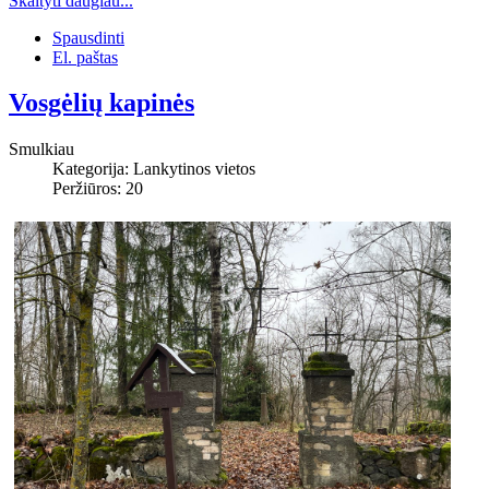
Skaityti daugiau...
Spausdinti
El. paštas
Vosgėlių kapinės
Smulkiau
Kategorija:
Lankytinos vietos
Peržiūros: 20