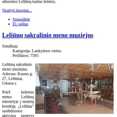
aštuonios Leliūnų kaimo šeimos.
Skaityti daugiau...
Spausdinti
El. paštas
Leliūnų sakralinio meno muziejus
Smulkiau
Kategorija:
Lankytinos vietos
Peržiūros: 7595
Leliūnų sakralinio
meno muziejus.
Adresas: Kauno g.
27, Leliūnai,
Utenos r.
Prieš kelerius
metus Leliūnų
miestelyje į moterų
bendriją „Leliūna"
susibūrusios
aktyvios moterys