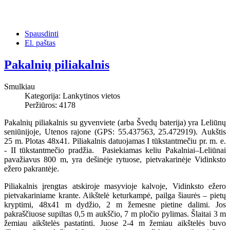
Spausdinti
El. paštas
Pakalnių piliakalnis
Smulkiau
Kategorija:
Lankytinos vietos
Peržiūros: 4178
Pakalnių piliakalnis su gyvenviete (arba Švedų baterija) yra
Leliūnų
seniūnijoje, Utenos rajone (GPS: 55.437563, 25.472919). Aukštis
25 m. Plotas 48x41.
Piliakalnis datuojamas I tūkstantmečiu pr. m. e.
- II tūkstantmečio pradžia.
Pasiekiamas keliu Pakalniai–Leliūnai
pavažiavus 800 m, yra dešinėje rytuose, pietvakarinėje Vidinksto
ežero pakrantėje.
Piliakalnis įrengtas atskiroje masyvioje kalvoje, Vidinksto ežero
pietvakariniame krante. Aikštelė keturkampė, pailga šiaurės – pietų
kryptimi, 48x41 m dydžio, 2 m žemesne pietine dalimi. Jos
pakraščiuose supiltas 0,5 m aukščio, 7 m pločio pylimas. Šlaitai 3 m
žemiau aikštelės pastatinti. Juose 2-4 m žemiau aikštelės buvo