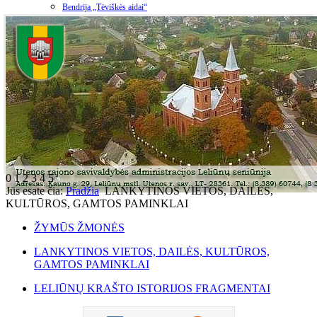
Bendrija „Tėviškės aidai“
0
1
2
3
4
5
Jūs esate čia:
Pradžia
LANKYTINOS VIETOS, DAILĖS,
KULTŪROS, GAMTOS PAMINKLAI
ŽYMŪS ŽMONĖS
LANKYTINOS VIETOS, DAILĖS, KULTŪROS,
GAMTOS PAMINKLAI
LELIŪNŲ KRAŠTO ISTORIJOS FRAGMENTAI