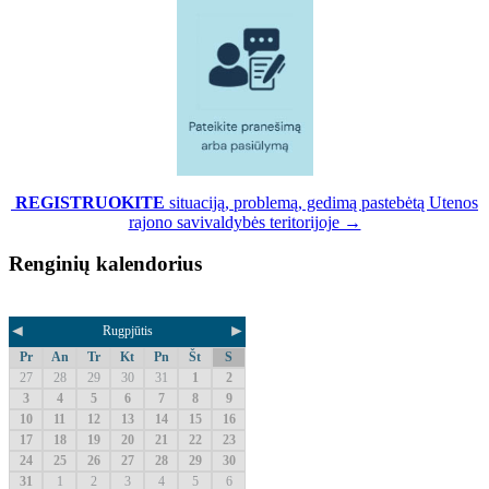
REGISTRUOKITE
situaciją, problemą, gedimą pastebėtą Utenos
rajono savivaldybės teritorijoje →
Renginių kalendorius
◄
►
Rugpjūtis
Pr
An
Tr
Kt
Pn
Št
S
27
28
29
30
31
1
2
3
4
5
6
7
8
9
10
11
12
13
14
15
16
17
18
19
20
21
22
23
24
25
26
27
28
29
30
31
1
2
3
4
5
6