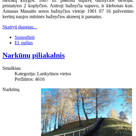
metrikų knygos. 1867 m. pakeisti supuvę bažnyčios sienojai,
pristatytos 2 koplyčios. Antroji bažnyčia supuvo, ir klebonas kun.
Antanas Masaitis senos bažnyčios vietoje 1901 07 16 pašventino
kertinį naujos mūrinės bažnyčios akmenį ir pamatus.
Skaityti daugiau...
Spausdinti
El. paštas
Narkūnų piliakalnis
Smulkiau
Kategorija:
Lankytinos vietos
Peržiūros: 4616
Narkūnų