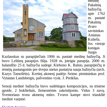
medinę
Pakalnių
bažnyčią
apie 1762
m. pastatė
Pakalnių
dvaro
savininkas
Antanas
Kulieša.
Jos vietoje
kunigas
Jurgis
Kazlauskas su parapijiečiais 1906 m. pastatė medinę bažnyčią. Ji
buvo Leliūnų parapijos filija. 1928 m. įsteigta parapija. 2000 m.
balandžio 25 d. bažnyčia sudegė. Klebono K. Balsio, parapijiečių ir
rėmėjų pastangomis per dvejus metus pastatyta nauja bažnyčia (arch.
Kazys Tamošėtis). Kertinį akmenį padėjo Seimo pirmininkas prof.
Vytautas Landsbergis, pašventino vysk. J. Preikšas.
Senoji medinė bažnyčia buvo sudėtingos kompozicijos, su trisiene
apside, 2 bokšteliais, žemesnėmis zakristijomis. Vidus 3 navų.
Šventoriaus tvora akmenų mūro. Tvoros kampe stovi triaukštė
medinė varpinė.