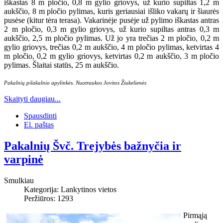
iškastas 8 m pločio, 0,8 m gylio griovys, už kurio supiltas 1,2 m
aukščio, 8 m pločio pylimas, kuris geriausiai išliko vakarų ir šiaurės
pusėse (kitur tėra terasa). Vakarinėje pusėje už pylimo iškastas antras
2 m pločio, 0,3 m gylio griovys, už kurio supiltas antras 0,3 m
aukščio, 2,5 m pločio pylimas. Už jo yra trečias 2 m pločio, 0,2 m
gylio griovys, trečias 0,2 m aukščio, 4 m pločio pylimas, ketvirtas 4
m pločio, 0,2 m gylio griovys, ketvirtas 0,2 m aukščio, 3 m pločio
pylimas. Šlaitai statūs, 25 m aukščio.
Pakalnių pilakalnio apylinkės. Nuotraukos Jovitos Žiukelienės
Skaityti daugiau...
Spausdinti
El. paštas
Pakalnių Švč. Trejybės bažnyčia ir
varpinė
Smulkiau
Kategorija:
Lankytinos vietos
Peržiūros: 1293
Pirmąją