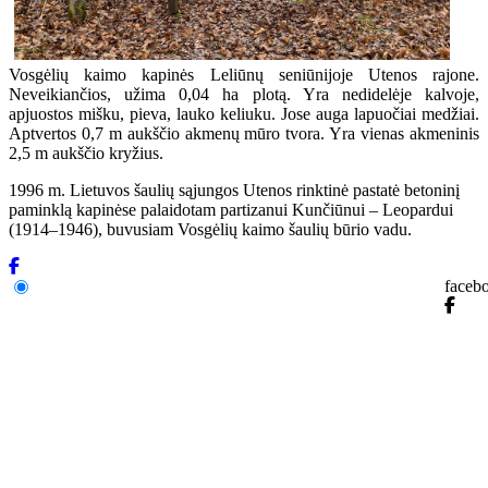
Vosgėlių kaimo kapinės Leliūnų seniūnijoje Utenos rajone.
Neveikiančios, užima 0,04 ha plotą. Yra nedidelėje kalvoje,
apjuostos mišku, pieva, lauko keliuku. Jose auga lapuočiai medžiai.
Aptvertos 0,7 m aukščio akmenų mūro tvora. Yra vienas akmeninis
2,5 m aukščio kryžius.
1996 m. Lietuvos šaulių sąjungos Utenos rinktinė pastatė betoninį
paminklą kapinėse palaidotam partizanui Kunčiūnui – Leopardui
(1914–1946), buvusiam Vosgėlių kaimo šaulių būrio vadu.
faceb