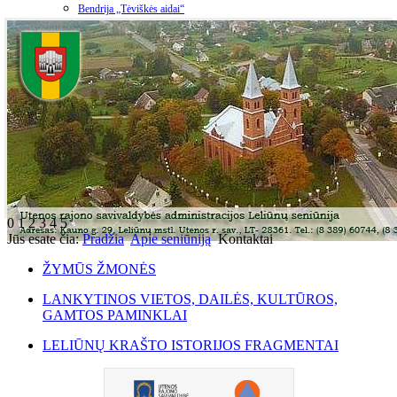
Bendrija „Tėviškės aidai“
0
1
2
3
4
5
Jūs esate čia:
Pradžia
Apie seniūniją
Kontaktai
ŽYMŪS ŽMONĖS
LANKYTINOS VIETOS, DAILĖS, KULTŪROS,
GAMTOS PAMINKLAI
LELIŪNŲ KRAŠTO ISTORIJOS FRAGMENTAI