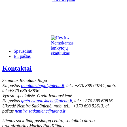
Spausdinti
El. paštas
Kontaktai
Seniūnas Renaldas Būga
El. paštas
renaldas.buga@utena.lt
, tel.: +370 389 60744, mob.
tel.:+370 686 43836
Vyresn. specialistė Greta Ivanauskienė
El. paštas
greta.ivanauskiene@utena.lt
, tel.: +370 389 60816
Ūkvedė Nemira Satkūnienė, mob. tel.: +370 698 52613, el.
paštas
nemira.satkuniene@utena.lt
Utenos socialinių paslaugų centro, socialinio darbo
organizatorius Marius Puodžiūnas