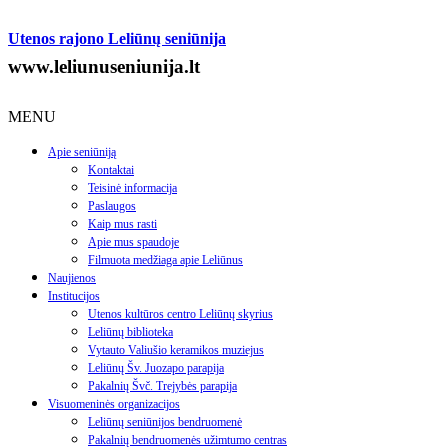
Utenos rajono Leliūnų seniūnija
www.leliunuseniunija.lt
MENU
Apie seniūniją
Kontaktai
Teisinė informacija
Paslaugos
Kaip mus rasti
Apie mus spaudoje
Filmuota medžiaga apie Leliūnus
Naujienos
Institucijos
Utenos kultūros centro Leliūnų skyrius
Leliūnų biblioteka
Vytauto Valiušio keramikos muziejus
Leliūnų Šv. Juozapo parapija
Pakalnių Švč. Trejybės parapija
Visuomeninės organizacijos
Leliūnų seniūnijos bendruomenė
Pakalnių bendruomenės užimtumo centras