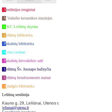
Seniūnijos renginiai
V.Valiušio keramikos muziejus
UKC Leliūnų skyrius
Leliūnų biblioteka
Pakalnių biblioteka
Meno centras
Pakalnių laisvalaikio salė
Leliūnų Šv. Juozapo bažnyčia
Leliūnų bendruomenės namai
Antalgės biblioteka
Leliūnų seniūnija
Kauno g. 29, Leliūnai, Utenos r.
l
eliunai@utena.lt