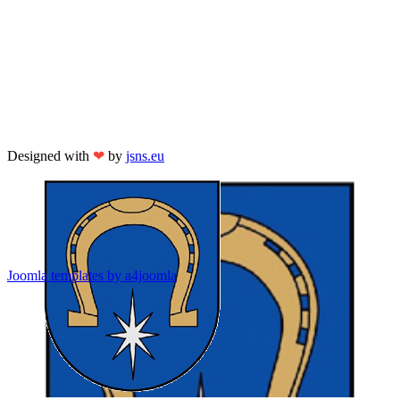
Designed with
❤
by
jsns.eu
Joomla templates by a4joomla