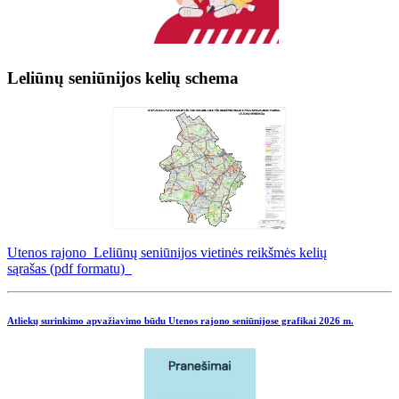
Leliūnų seniūnijos kelių schema
Utenos rajono Leliūnų seniūnijos vietinės reikšmės kelių
sąrašas (pdf formatu)
Atliekų surinkimo apvažiavimo būdu Utenos rajono seniūnijose grafikai
2026 m.