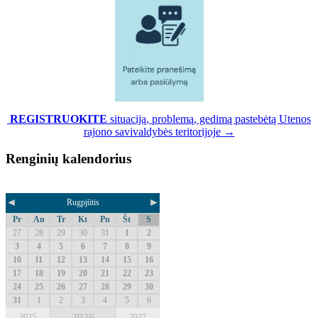
REGISTRUOKITE
situaciją, problemą, gedimą pastebėtą Utenos
rajono savivaldybės teritorijoje →
Renginių kalendorius
◄
►
Rugpjūtis
Pr
An
Tr
Kt
Pn
Št
S
27
28
29
30
31
1
2
3
4
5
6
7
8
9
10
11
12
13
14
15
16
17
18
19
20
21
22
23
24
25
26
27
28
29
30
31
1
2
3
4
5
6
2026
2025
2027