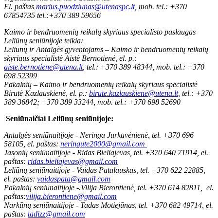
El. paštas
marius.puodziunas@utenaspc.lt
, mob. tel.: +370
67854735 tel.:+370 389 59656
Kaimo ir bendruomenių reikalų skyriaus specialisto paslaugas
Leliūnų seniūnijoje teikia:
Leliūnų ir Antalgės gyventojams – Kaimo ir bendruomenių reikalų
skyriaus specialistė Aistė Bernotienė, el. p.:
aiste.bernotiene@utena.lt
, tel.: +370 389 48344, mob. tel.: +370
698 52399
Pakalnių – Kaimo ir bendruomenių reikalų skyriaus specialistė
Birutė Kazlauskienė, el. p.:
birute.kazlauskiene@utena.lt
, tel.: +370
389 36842; +370 389 33244, mob. tel.: +370 698 52690
Seniūnaičiai Leliūnų seniūnijoje:
Antalgės seniūnaitijoje - Neringa Jurkuvėnienė, tel. +370 696
58105, el. paštas:
neringute2000@gmail.com
Jasonių seniūnaitijoje - Ridas Bieliajevas, tel. +370 640 71914, el.
paštas:
ridas.bieliajevas@gmail.com
Leliūnų seniūnaitijoje - Vaidas Patalauskas, tel. +370 622 22885,
el. paštas:
vaidaspata@gmail.com
Pakalnių seniunaitijoje -.Vilija Bierontienė, tel. +370 614 82811, el.
paštas:
vilija.bierontiene@gmail.com
Narkūnų seniūnaitijoje - Tadas Motiejūnas, tel. +370 682 49714, el.
paštas:
tadizz@gmail.com