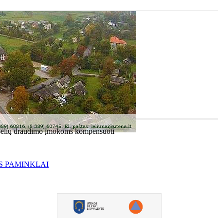
pasėlių draudimo įmokoms kompensuoti
S PAMINKLAI