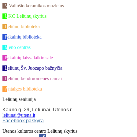
V.Valiušio keramikos muziejus
UKC Leliūnų skyrius
Leliūnų biblioteka
Pakalnių biblioteka
Meno centras
Pakalnių laisvalaikio salė
Leliūnų Šv. Juozapo bažnyčia
Leliūnų bendruomenės namai
Antalgės biblioteka
Leliūnų seniūnija
Kauno g. 29, Leliūnai, Utenos r.
l
eliunai@utena.lt
Facebook paskyra
Utenos kultūros centro Leliūnų skyrius