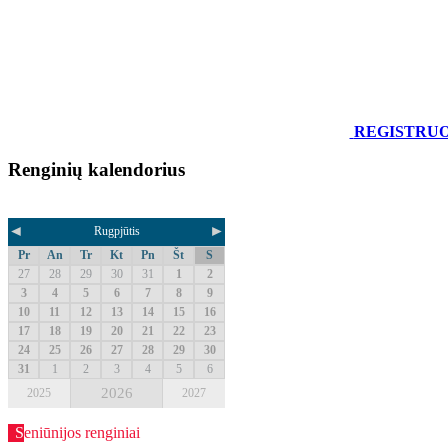
REGISTRU
Renginių kalendorius
◄
►
Rugpjūtis
Pr
An
Tr
Kt
Pn
Št
S
27
28
29
30
31
1
2
3
4
5
6
7
8
9
10
11
12
13
14
15
16
17
18
19
20
21
22
23
24
25
26
27
28
29
30
31
1
2
3
4
5
6
2026
2025
2027
Seniūnijos renginiai