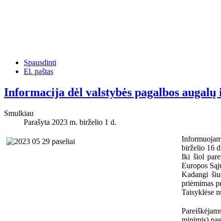
Spausdinti
El. paštas
Informacija dėl valstybės pagalbos augal
Smulkiau
Parašyta 2023 m. birželio 1 d.
Informuojam
birželio 16 d
Iki šiol par
Europos Sąju
Kadangi šiuo
priėmimas pr
Taisyklėse n
Pareiškėjams
minimis) pag