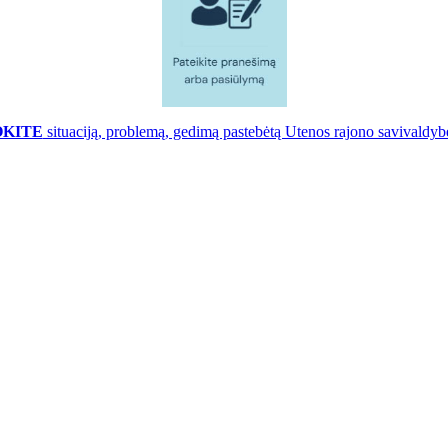
OKITE
situaciją, problemą, gedimą pastebėtą Utenos rajono savivaldybė