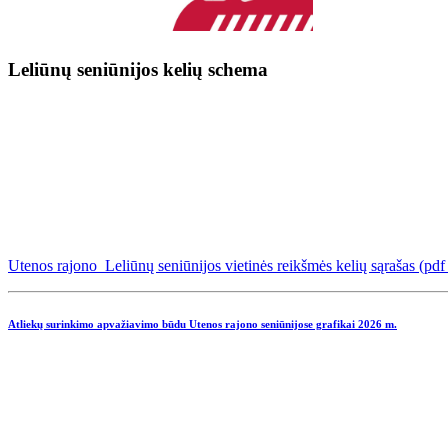
Leliūnų seniūnijos kelių schema
Utenos rajono Leliūnų seniūnijos vietinės reikšmės kelių sąrašas (pd
Atliekų surinkimo apvažiavimo būdu Utenos rajono seniūnijose grafikai
2026 m.