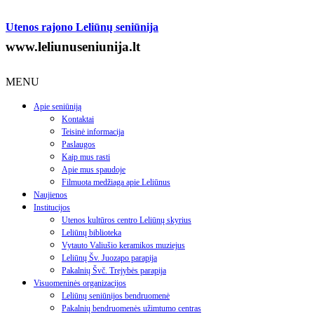
Utenos rajono Leliūnų seniūnija
www.leliunuseniunija.lt
MENU
Apie seniūniją
Kontaktai
Teisinė informacija
Paslaugos
Kaip mus rasti
Apie mus spaudoje
Filmuota medžiaga apie Leliūnus
Naujienos
Institucijos
Utenos kultūros centro Leliūnų skyrius
Leliūnų biblioteka
Vytauto Valiušio keramikos muziejus
Leliūnų Šv. Juozapo parapija
Pakalnių Švč. Trejybės parapija
Visuomeninės organizacijos
Leliūnų seniūnijos bendruomenė
Pakalnių bendruomenės užimtumo centras