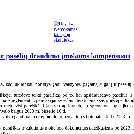
ų ir pasėlių draudimo įmokoms kompensuoti
e, kad ūkininkai, norintys gauti valstybės pagalbą augalų ir pasėlių
.
eiškėjai turėdavo teikti paraiškas po to, kai apsidrausdavo pasėlius
ngos reglamentui, pareiškėjai kviečiami teikti paraiškas prieš apsidraud
 metu visi pareiškėjai jau yra apsidraudę, o sprendimai apie jiems 
ivalo baigtis 2023 m. birželio 16 d.
ustatyti galutiniai mokėjimo dokumentai turės būti pateikti iki 2023 m. 
, paraiškas ir galutinius mokėjimo dokumentus pateikusiems po 2023 m. 
alba.