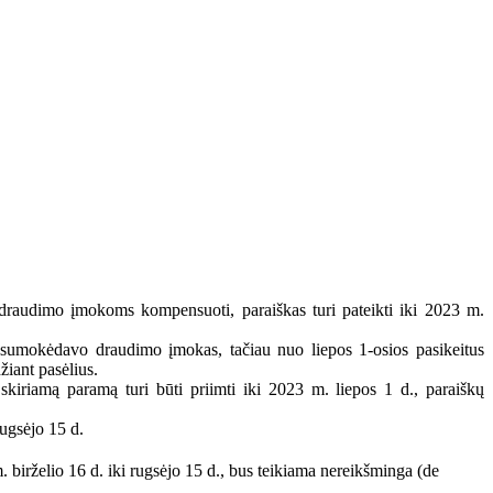
 draudimo įmokoms kompensuoti, paraiškas turi pateikti iki 2023 m.
 ir sumokėdavo draudimo įmokas, tačiau nuo liepos 1-osios pasikeitus
žiant pasėlius.
skiriamą paramą turi būti priimti iki 2023 m. liepos 1 d., paraiškų
rugsėjo 15 d.
birželio 16 d. iki rugsėjo 15 d., bus teikiama nereikšminga (de