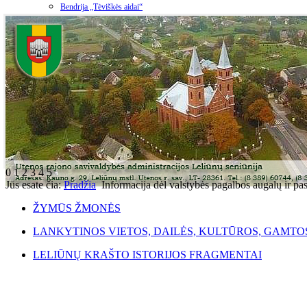
Bendrija „Tėviškės aidai“
0
1
2
3
4
5
Jūs esate čia:
Pradžia
Informacija dėl valstybės pagalbos augalų ir 
ŽYMŪS ŽMONĖS
LANKYTINOS VIETOS, DAILĖS, KULTŪROS, GAMTO
LELIŪNŲ KRAŠTO ISTORIJOS FRAGMENTAI