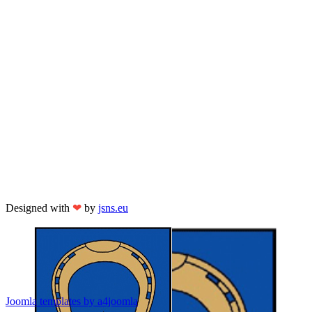
Designed with
❤
by
jsns.eu
Joomla templates by a4joomla