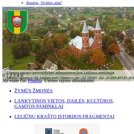
Bendrija „Tėviškės aidai“
0
1
2
3
4
5
Jūs esate čia:
Pradžia
Utenos rajono ūkininkams
ŽYMŪS ŽMONĖS
LANKYTINOS VIETOS, DAILĖS, KULTŪROS,
GAMTOS PAMINKLAI
LELIŪNŲ KRAŠTO ISTORIJOS FRAGMENTAI