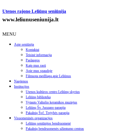
Utenos rajono Leliūnų seniūnija
www.leliunuseniunija.lt
MENU
Apie seniūniją
Kontaktai
Teisinė informacija
Paslaugos
Kaip mus rasti
Apie mus spaudoje
Filmuota medžiaga apie Leliūnus
Naujienos
Institucijos
Utenos kultūros centro Leliūnų skyrius
Leliūnų biblioteka
Vytauto Valiušio keramikos muziejus
Leliūnų Šv. Juozapo parapija
Pakalnių Švč. Trejybės parapija
Visuomeninės organizacijos
Leliūnų seniūnijos bendruomenė
Pakalnių bendruomenės užimtumo centras