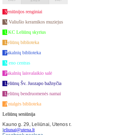
Seniūnijos renginiai
V.Valiušio keramikos muziejus
UKC Leliūnų skyrius
Leliūnų biblioteka
Pakalnių biblioteka
Meno centras
Pakalnių laisvalaikio salė
Leliūnų Šv. Juozapo bažnyčia
Leliūnų bendruomenės namai
Antalgės biblioteka
Leliūnų seniūnija
Kauno g. 29, Leliūnai, Utenos r.
l
eliunai@utena.lt