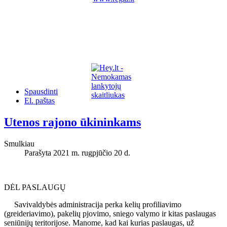
Spausdinti
El. paštas
Utenos rajono ūkininkams
Smulkiau
Parašyta 2021 m. rugpjūčio 20 d.
DĖL PASLAUGŲ
Savivaldybės administracija perka kelių profiliavimo
(greideriavimo), pakelių pjovimo, sniego valymo ir kitas paslaugas
seniūnijų teritorijose. Manome, kad kai kurias paslaugas, už