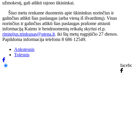
užmokestį, gali atlikti rajono ūkininkai.
Šiuo metu renkame duomenis apie ūkininkus norinčius ir
galinčius atlikti šias paslaugas (arba vieną iš išvardintų). Visus
norinčius ir galinčius atlikti šias paslaugas prašome atsiusti
informaciją Kaimo ir bendruomenių reikalų skyriui el.p.
rimigijus.trinkunas@utena.lt
. iki šių metų rugpjūčio 27 dienos.
Papildoma informacija telefonu 8 686 12549.
Ankstesnis
Tolesnis
faceb