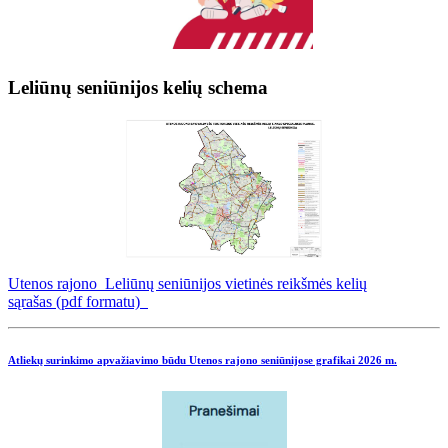
Leliūnų seniūnijos kelių schema
Utenos rajono Leliūnų seniūnijos vietinės reikšmės kelių
sąrašas (pdf formatu)
Atliekų surinkimo apvažiavimo būdu Utenos rajono seniūnijose grafikai
2026 m.