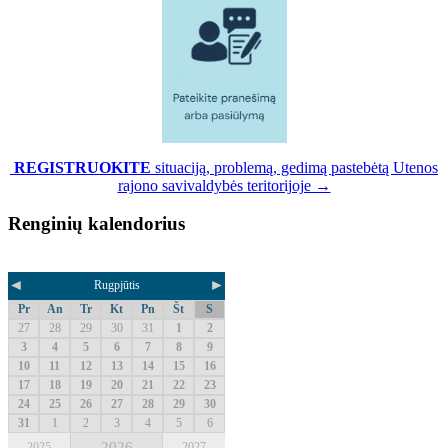
REGISTRUOKITE
situaciją, problemą, gedimą pastebėtą Utenos
rajono savivaldybės teritorijoje →
Renginių kalendorius
◄
►
Rugpjūtis
Pr
An
Tr
Kt
Pn
Št
S
27
28
29
30
31
1
2
3
4
5
6
7
8
9
10
11
12
13
14
15
16
17
18
19
20
21
22
23
24
25
26
27
28
29
30
31
1
2
3
4
5
6
2026
2025
2027