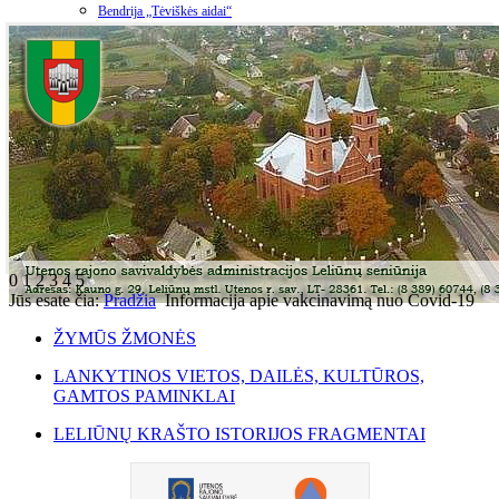
Bendrija „Tėviškės aidai“
0
1
2
3
4
5
Jūs esate čia:
Pradžia
Informacija apie vakcinavimą nuo Covid-19
ŽYMŪS ŽMONĖS
LANKYTINOS VIETOS, DAILĖS, KULTŪROS,
GAMTOS PAMINKLAI
LELIŪNŲ KRAŠTO ISTORIJOS FRAGMENTAI