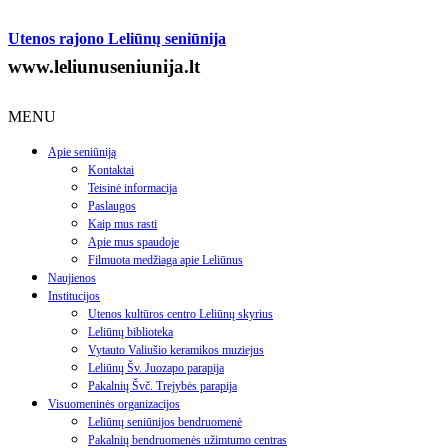
Utenos rajono Leliūnų seniūnija
www.leliunuseniunija.lt
MENU
Apie seniūniją
Kontaktai
Teisinė informacija
Paslaugos
Kaip mus rasti
Apie mus spaudoje
Filmuota medžiaga apie Leliūnus
Naujienos
Institucijos
Utenos kultūros centro Leliūnų skyrius
Leliūnų biblioteka
Vytauto Valiušio keramikos muziejus
Leliūnų Šv. Juozapo parapija
Pakalnių Švč. Trejybės parapija
Visuomeninės organizacijos
Leliūnų seniūnijos bendruomenė
Pakalnių bendruomenės užimtumo centras