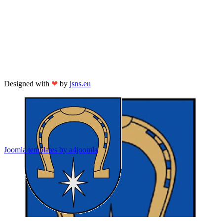
Designed with
❤
by
jsns.eu
Joomla templates by a4joomla