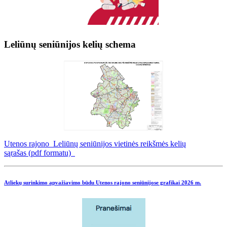
Leliūnų seniūnijos kelių schema
Utenos rajono Leliūnų seniūnijos vietinės reikšmės kelių
sąrašas (pdf formatu)
Atliekų surinkimo apvažiavimo būdu Utenos rajono seniūnijose grafikai
2026 m.