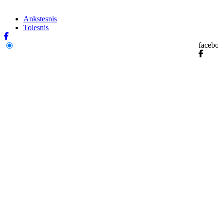
Ankstesnis
Tolesnis
faceb