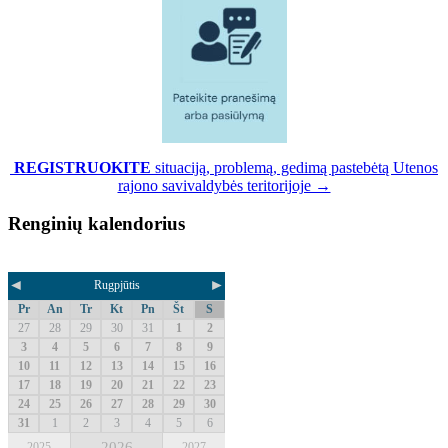
REGISTRUOKITE
situaciją, problemą, gedimą pastebėtą Utenos
rajono savivaldybės teritorijoje →
Renginių kalendorius
◄
►
Rugpjūtis
Pr
An
Tr
Kt
Pn
Št
S
27
28
29
30
31
1
2
3
4
5
6
7
8
9
10
11
12
13
14
15
16
17
18
19
20
21
22
23
24
25
26
27
28
29
30
31
1
2
3
4
5
6
2026
2025
2027