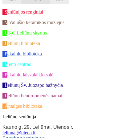
Seniūnijos renginiai
V.Valiušio keramikos muziejus
UKC Leliūnų skyrius
Leliūnų biblioteka
Pakalnių biblioteka
Meno centras
Pakalnių laisvalaikio salė
Leliūnų Šv. Juozapo bažnyčia
Leliūnų bendruomenės namai
Antalgės biblioteka
Leliūnų seniūnija
Kauno g. 29, Leliūnai, Utenos r.
l
eliunai@utena.lt