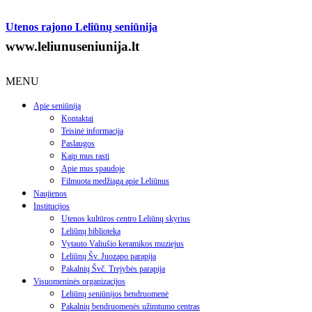
Utenos rajono Leliūnų seniūnija
www.leliunuseniunija.lt
MENU
Apie seniūniją
Kontaktai
Teisinė informacija
Paslaugos
Kaip mus rasti
Apie mus spaudoje
Filmuota medžiaga apie Leliūnus
Naujienos
Institucijos
Utenos kultūros centro Leliūnų skyrius
Leliūnų biblioteka
Vytauto Valiušio keramikos muziejus
Leliūnų Šv. Juozapo parapija
Pakalnių Švč. Trejybės parapija
Visuomeninės organizacijos
Leliūnų seniūnijos bendruomenė
Pakalnių bendruomenės užimtumo centras