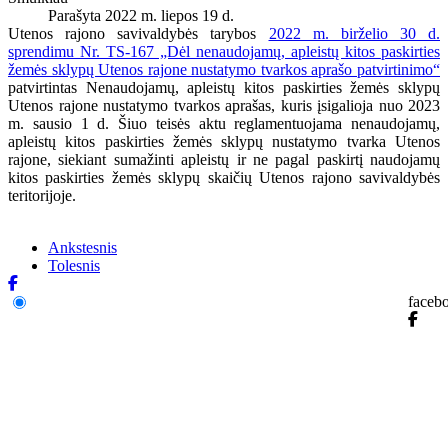
Parašyta 2022 m. liepos 19 d.
Utenos rajono savivaldybės tarybos
2022 m. birželio 30 d.
sprendimu Nr. TS-167 „Dėl nenaudojamų, apleistų kitos paskirties
žemės sklypų Utenos rajone nustatymo tvarkos aprašo patvirtinimo“
patvirtintas Nenaudojamų, apleistų kitos paskirties žemės sklypų
Utenos rajone nustatymo tvarkos aprašas, kuris įsigalioja nuo 2023
m. sausio 1 d. Šiuo teisės aktu reglamentuojama nenaudojamų,
apleistų kitos paskirties žemės sklypų nustatymo tvarka Utenos
rajone, siekiant sumažinti apleistų ir ne pagal paskirtį naudojamų
kitos paskirties žemės sklypų skaičių Utenos rajono savivaldybės
teritorijoje.
Ankstesnis
Tolesnis
faceb