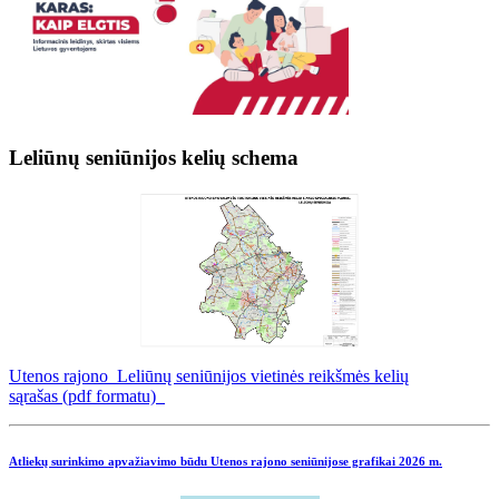
Leliūnų seniūnijos kelių schema
Utenos rajono Leliūnų seniūnijos vietinės reikšmės kelių
sąrašas (pdf formatu)
Atliekų surinkimo apvažiavimo būdu Utenos rajono seniūnijose grafikai
2026 m.