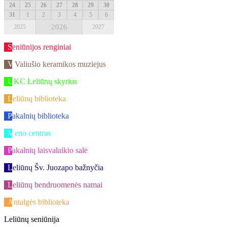
24
25
26
27
28
29
30
31
1
2
3
4
5
6
2026
2025
2027
Seniūnijos renginiai
V.Valiušio keramikos muziejus
UKC Leliūnų skyrius
Leliūnų biblioteka
Pakalnių biblioteka
Meno centras
Pakalnių laisvalaikio salė
Leliūnų Šv. Juozapo bažnyčia
Leliūnų bendruomenės namai
Antalgės biblioteka
Leliūnų seniūnija