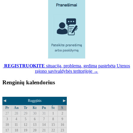
REGISTRUOKITE
situaciją, problemą, gedimą pastebėtą Utenos
rajono savivaldybės teritorijoje →
Renginių kalendorius
◄
►
Rugpjūtis
Pr
An
Tr
Kt
Pn
Št
S
27
28
29
30
31
1
2
3
4
5
6
7
8
9
10
11
12
13
14
15
16
17
18
19
20
21
22
23