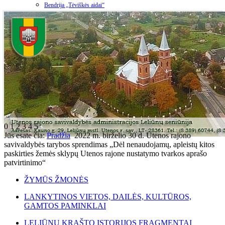
Bendrija „Tėviškės aidai“
0
1
2
3
4
5
Jūs esate čia:
Pradžia
2022 m. birželio 30 d. Utenos rajono
savivaldybės tarybos sprendimas „Dėl nenaudojamų, apleistų kitos
paskirties žemės sklypų Utenos rajone nustatymo tvarkos aprašo
patvirtinimo“
ŽYMŪS ŽMONĖS
LANKYTINOS VIETOS, DAILĖS, KULTŪROS,
GAMTOS PAMINKLAI
LELIŪNŲ KRAŠTO ISTORIJOS FRAGMENTAI