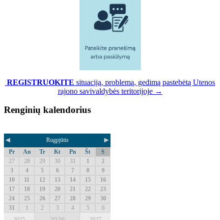
REGISTRUOKITE
situaciją, problemą, gedimą pastebėtą Utenos
rajono savivaldybės teritorijoje →
Renginių kalendorius
◄
►
Rugpjūtis
Pr
An
Tr
Kt
Pn
Št
S
27
28
29
30
31
1
2
3
4
5
6
7
8
9
10
11
12
13
14
15
16
17
18
19
20
21
22
23
24
25
26
27
28
29
30
31
1
2
3
4
5
6
2026
2025
2027