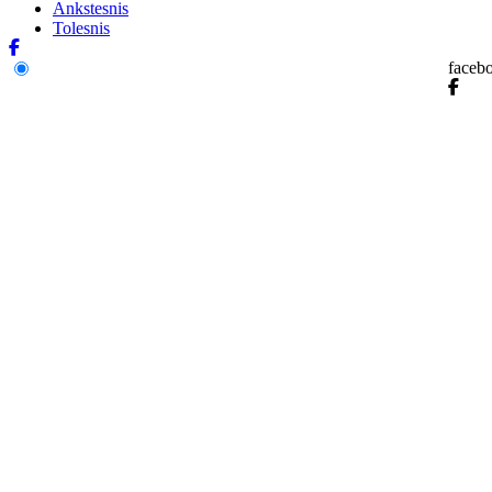
Ankstesnis
Tolesnis
faceb