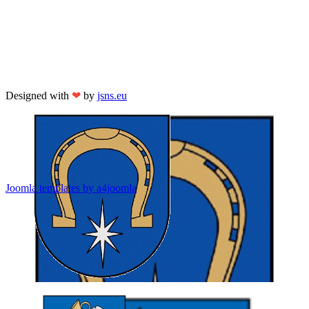
Designed with
❤
by
jsns.eu
Joomla templates by a4joomla