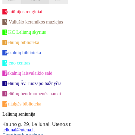
Seniūnijos renginiai
V.Valiušio keramikos muziejus
UKC Leliūnų skyrius
Leliūnų biblioteka
Pakalnių biblioteka
Meno centras
Pakalnių laisvalaikio salė
Leliūnų Šv. Juozapo bažnyčia
Leliūnų bendruomenės namai
Antalgės biblioteka
Leliūnų seniūnija
Kauno g. 29, Leliūnai, Utenos r.
l
eliunai@utena.lt