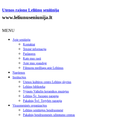
Utenos rajono Leliūnų seniūnija
www.leliunuseniunija.lt
MENU
Apie seniūniją
Kontaktai
Teisinė informacija
Paslaugos
Kaip mus rasti
Apie mus spaudoje
Filmuota medžiaga apie Leliūnus
Naujienos
Institucijos
Utenos kultūros centro Leliūnų skyrius
Leliūnų biblioteka
Vytauto Valiušio keramikos muziejus
Leliūnų Šv. Juozapo parapija
Pakalnių Švč. Trejybės parapija
Visuomeninės organizacijos
Leliūnų seniūnijos bendruomenė
Pakalnių bendruomenės užimtumo centras