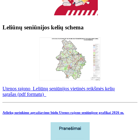
Leliūnų seniūnijos kelių schema
Utenos rajono Leliūnų seniūnijos vietinės reikšmės kelių
sąrašas (pdf formatu)
Atliekų surinkimo apvažiavimo būdu Utenos rajono seniūnijose grafikai
2026 m.