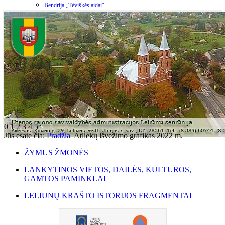
Bendrija „Tėviškės aidai“
0
1
2
3
4
5
Jūs esate čia:
Pradžia
Atliekų išvežimo grafikas 2022 m.
ŽYMŪS ŽMONĖS
LANKYTINOS VIETOS, DAILĖS, KULTŪROS,
GAMTOS PAMINKLAI
LELIŪNŲ KRAŠTO ISTORIJOS FRAGMENTAI