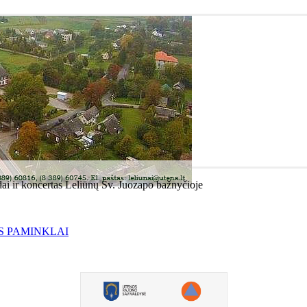
idai ir koncertas Leliūnų Šv. Juozapo bažnyčioje
S PAMINKLAI