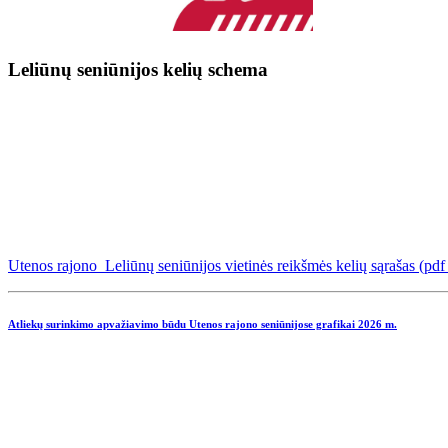
Leliūnų seniūnijos kelių schema
Utenos rajono Leliūnų seniūnijos vietinės reikšmės kelių sąrašas (pd
Atliekų surinkimo apvažiavimo būdu Utenos rajono seniūnijose grafikai
2026 m.