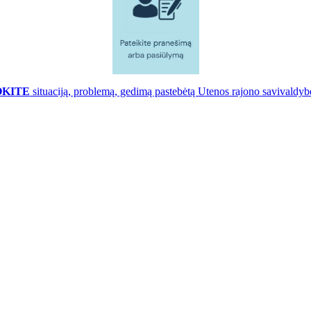
OKITE
situaciją, problemą, gedimą pastebėtą Utenos rajono savivaldybė