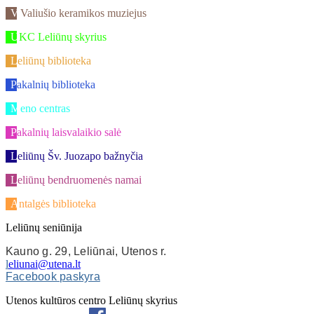
V.Valiušio keramikos muziejus
UKC Leliūnų skyrius
Leliūnų biblioteka
Pakalnių biblioteka
Meno centras
Pakalnių laisvalaikio salė
Leliūnų Šv. Juozapo bažnyčia
Leliūnų bendruomenės namai
Antalgės biblioteka
Leliūnų seniūnija
Kauno g. 29, Leliūnai, Utenos r.
l
eliunai@utena.lt
Facebook paskyra
Utenos kultūros centro Leliūnų skyrius