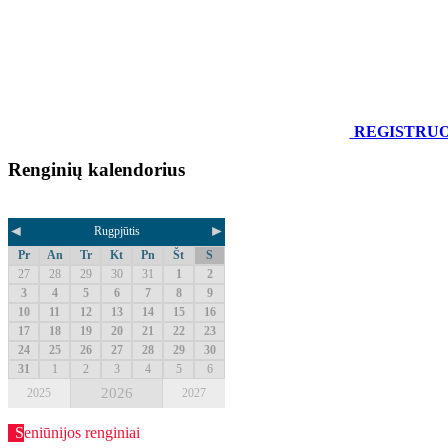
REGISTRU
Renginių kalendorius
◄
►
Rugpjūtis
Pr
An
Tr
Kt
Pn
Št
S
27
28
29
30
31
1
2
3
4
5
6
7
8
9
10
11
12
13
14
15
16
17
18
19
20
21
22
23
24
25
26
27
28
29
30
31
1
2
3
4
5
6
2026
2025
2027
Seniūnijos renginiai