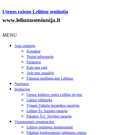
Utenos rajono Leliūnų seniūnija
www.leliunuseniunija.lt
MENU
Apie seniūniją
Kontaktai
Teisinė informacija
Paslaugos
Kaip mus rasti
Apie mus spaudoje
Filmuota medžiaga apie Leliūnus
Naujienos
Institucijos
Utenos kultūros centro Leliūnų skyrius
Leliūnų biblioteka
Vytauto Valiušio keramikos muziejus
Leliūnų Šv. Juozapo parapija
Pakalnių Švč. Trejybės parapija
Visuomeninės organizacijos
Leliūnų seniūnijos bendruomenė
Pakalnių bendruomenės užimtumo centras