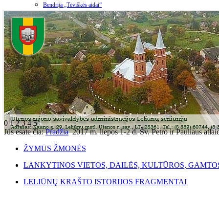
Bendrija „Tėviškės aidai“
0
1
2
3
4
5
Jūs esate čia:
Pradžia
2017 m. liepos 1-2 d. Šv. Petro ir Pauliaus atla
ŽYMŪS ŽMONĖS
LANKYTINOS VIETOS, DAILĖS, KULTŪROS, GAMTO
LELIŪNŲ KRAŠTO ISTORIJOS FRAGMENTAI