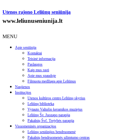
Utenos rajono Leliūnų seniūnija
www.leliunuseniunija.lt
MENU
Apie seniūniją
Kontaktai
Teisinė informacija
Paslaugos
Kaip mus rasti
Apie mus spaudoje
Filmuota medžiaga apie Leliūnus
Naujienos
Institucijos
Utenos kultūros centro Leliūnų skyrius
Leliūnų biblioteka
Vytauto Valiušio keramikos muziejus
Leliūnų Šv. Juozapo parapija
Pakalnių Švč. Trejybės parapija
Visuomeninės organizacijos
Leliūnų seniūnijos bendruomenė
Pakalnių bendruomenės užimtumo centras