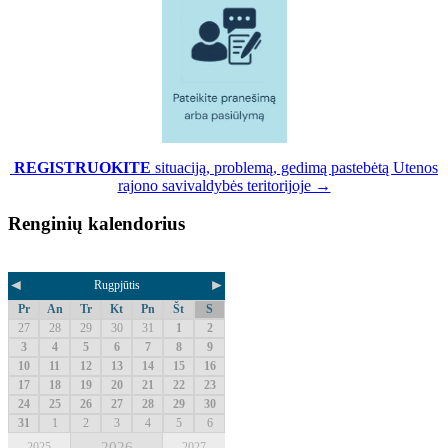
REGISTRUOKITE
situaciją, problemą, gedimą pastebėtą Utenos
rajono savivaldybės teritorijoje →
Renginių kalendorius
◄
►
Rugpjūtis
Pr
An
Tr
Kt
Pn
Št
S
27
28
29
30
31
1
2
3
4
5
6
7
8
9
10
11
12
13
14
15
16
17
18
19
20
21
22
23
24
25
26
27
28
29
30
31
1
2
3
4
5
6
2026
2025
2027