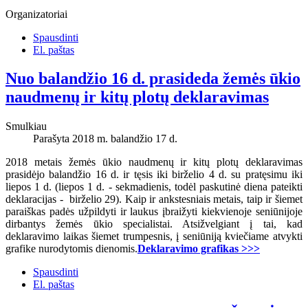
Organizatoriai
Spausdinti
El. paštas
Nuo balandžio 16 d. prasideda žemės ūkio
naudmenų ir kitų plotų deklaravimas
Smulkiau
Parašyta 2018 m. balandžio 17 d.
2018 metais žemės ūkio naudmenų ir kitų plotų deklaravimas
prasidėjo balandžio 16 d. ir tęsis iki birželio 4 d. su pratęsimu iki
liepos 1 d. (liepos 1 d. - sekmadienis, todėl paskutinė diena pateikti
deklaracijas - birželio 29). Kaip ir ankstesniais metais, taip ir šiemet
paraiškas padės užpildyti ir laukus įbraižyti kiekvienoje seniūnijoje
dirbantys žemės ūkio specialistai. Atsižvelgiant į tai, kad
deklaravimo laikas šiemet trumpesnis, į seniūniją kviečiame atvykti
grafike nurodytomis dienomis.
Deklaravimo grafikas >>>
Spausdinti
El. paštas