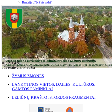
Bendrija „Tėviškės aidai“
0
1
2
3
4
5
Jūs esate čia:
Pradžia
ŽYMŪS ŽMONĖS
LANKYTINOS VIETOS, DAILĖS, KULTŪROS,
GAMTOS PAMINKLAI
LELIŪNŲ KRAŠTO ISTORIJOS FRAGMENTAI