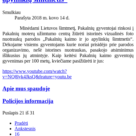
Smulkiau
Parašyta 2018 m. kovo 14 d.
Minėdami Lietuvos šimtmetį, Pakalnių gyventojai rinkosi į
Pakalnių moterų užimtumo centrą žiūrėti istorinės vizualinės foto
nuotraukų parodos „Pakalnių kaimo ir jo apylinkių šimtmetis“.
Dėkojame visiems gyventojams kurie noriai prisidėjo prie parodos
organizavimo, nešė istorines nuotraukas, pasakojo atsiminimus
išlikusius jų atmintyje. Kaip keitėsi Pakalnių kaimo gyventojų
gyvenimas per 100 metų, kviečiame pasižiūrėti ir jus:
https://www.youtube.com/watch?
v=NQ8lyk4JksQ&feature=youtu.be
Apie mus spaudoje
Policijos informacija
Puslapis 21 iš 31
Pradėti
Ankstesnis
16