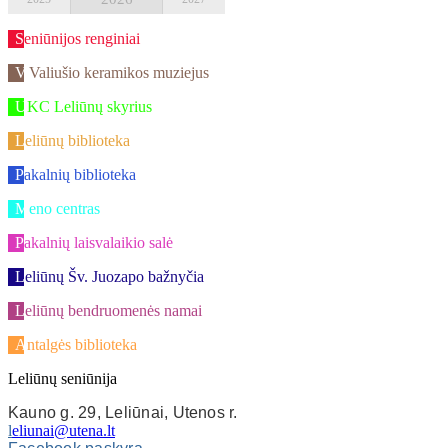
Seniūnijos renginiai
V.Valiušio keramikos muziejus
UKC Leliūnų skyrius
Leliūnų biblioteka
Pakalnių biblioteka
Meno centras
Pakalnių laisvalaikio salė
Leliūnų Šv. Juozapo bažnyčia
Leliūnų bendruomenės namai
Antalgės biblioteka
Leliūnų seniūnija
Kauno g. 29, Leliūnai, Utenos r.
l
eliunai@utena.lt