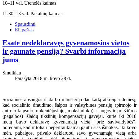
10–11 val. Utenėlės kaimas
11.30–13 val. Pakalnių kaimas
Spausdinti
El. paštas
Esate nedeklaravęs gyvenamosios vietos
ir gaunate pensiją? Svarbi informacija
jums
Smulkiau
Parašyta 2018 m. kovo 28 d.
Socialinės apsaugos ir darbo ministerija dar kartą atkreipia dėmesį,
kad socialinio draudimo, šalpos ir valstybines pensijų (pirmojo ir
antrojo laipsnio, nukentėjusiųjų, mokslininkų), slaugos ir priežiūros
(pagalbos) išlaidų tikslinių kompensacijų gavėjai, kurie iki 2018
metų buvo deklaravę gyvenamąją vietą „prie savivaldybės",
norėdami, kad ir toliau nepertraukiamai gautų šias išmokas, iki kovo
mėn. pabaigos, privalo deklaruoti savo gyvenamąją vietą arba
kreiptis į seniūniją dėl įtraukimo į gyvenamosios vietos