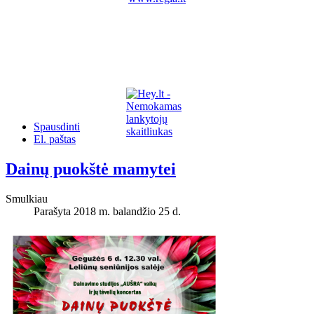
Spausdinti
El. paštas
Dainų puokštė mamytei
Smulkiau
Parašyta 2018 m. balandžio 25 d.