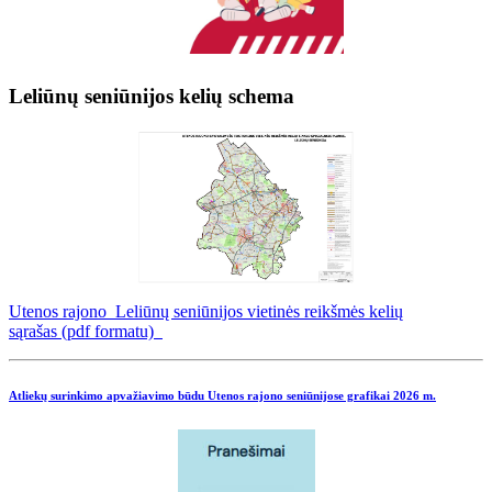
Leliūnų seniūnijos kelių schema
Utenos rajono Leliūnų seniūnijos vietinės reikšmės kelių
sąrašas (pdf formatu)
Atliekų surinkimo apvažiavimo būdu Utenos rajono seniūnijose grafikai
2026 m.