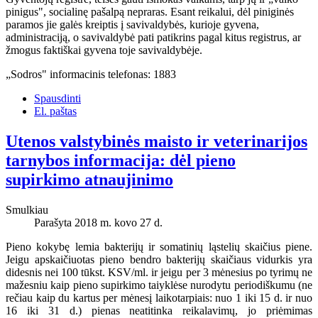
pinigus", socialinę pašalpą nepraras. Esant reikalui, dėl piniginės
paramos jie galės kreiptis į savivaldybės, kurioje gyvena,
administraciją, o savivaldybė pati patikrins pagal kitus registrus, ar
žmogus faktiškai gyvena toje savivaldybėje.
„Sodros" informacinis telefonas: 1883
Spausdinti
El. paštas
Utenos valstybinės maisto ir veterinarijos
tarnybos informacija: dėl pieno
supirkimo atnaujinimo
Smulkiau
Parašyta 2018 m. kovo 27 d.
Pieno kokybę lemia bakterijų ir somatinių ląstelių skaičius piene.
Jeigu apskaičiuotas pieno bendro bakterijų skaičiaus vidurkis yra
didesnis nei 100 tūkst. KSV/ml. ir jeigu per 3 mėnesius po tyrimų ne
mažesniu kaip pieno supirkimo taiyklėse nurodytu periodiškumu (ne
rečiau kaip du kartus per mėnesį laikotarpiais: nuo 1 iki 15 d. ir nuo
16 iki 31 d.) pienas neatitinka reikalavimų, jo priėmimas