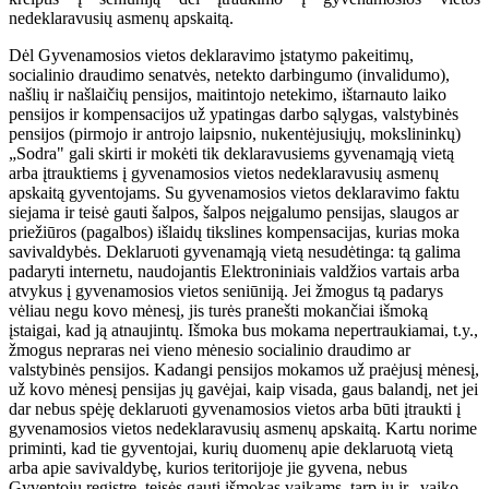
nedeklaravusių asmenų apskaitą.
Dėl Gyvenamosios vietos deklaravimo įstatymo pakeitimų,
socialinio draudimo senatvės, netekto darbingumo (invalidumo),
našlių ir našlaičių pensijos, maitintojo netekimo, ištarnauto laiko
pensijos ir kompensacijos už ypatingas darbo sąlygas, valstybinės
pensijos (pirmojo ir antrojo laipsnio, nukentėjusiųjų, mokslininkų)
„Sodra" gali skirti ir mokėti tik deklaravusiems gyvenamąją vietą
arba įtrauktiems į gyvenamosios vietos nedeklaravusių asmenų
apskaitą gyventojams. Su gyvenamosios vietos deklaravimo faktu
siejama ir teisė gauti šalpos, šalpos neįgalumo pensijas, slaugos ar
priežiūros (pagalbos) išlaidų tikslines kompensacijas, kurias moka
savivaldybės. Deklaruoti gyvenamąją vietą nesudėtinga: tą galima
padaryti internetu, naudojantis Elektroniniais valdžios vartais arba
atvykus į gyvenamosios vietos seniūniją. Jei žmogus tą padarys
vėliau negu kovo mėnesį, jis turės pranešti mokančiai išmoką
įstaigai, kad ją atnaujintų. Išmoka bus mokama nepertraukiamai, t.y.,
žmogus nepraras nei vieno mėnesio socialinio draudimo ar
valstybinės pensijos. Kadangi pensijos mokamos už praėjusį mėnesį,
už kovo mėnesį pensijas jų gavėjai, kaip visada, gaus balandį, net jei
dar nebus spėję deklaruoti gyvenamosios vietos arba būti įtraukti į
gyvenamosios vietos nedeklaravusių asmenų apskaitą. Kartu norime
priminti, kad tie gyventojai, kurių duomenų apie deklaruotą vietą
arba apie savivaldybę, kurios teritorijoje jie gyvena, nebus
Gyventojų registre, teisės gauti išmokas vaikams, tarp jų ir „vaiko