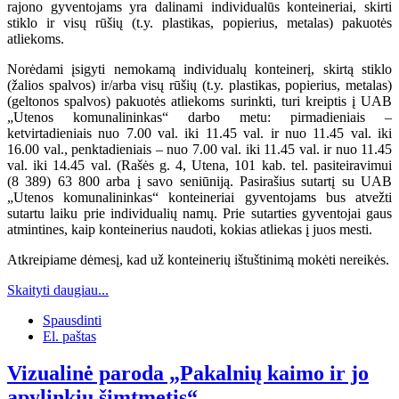
rajono gyventojams yra dalinami individualūs konteineriai, skirti
stiklo ir visų rūšių (t.y. plastikas, popierius, metalas) pakuotės
atliekoms.
Norėdami įsigyti nemokamą individualų konteinerį, skirtą stiklo
(žalios spalvos) ir/arba visų rūšių (t.y. plastikas, popierius, metalas)
(geltonos spalvos) pakuotės atliekoms surinkti, turi kreiptis į UAB
„Utenos komunalininkas“ darbo metu: pirmadieniais –
ketvirtadieniais nuo 7.00 val. iki 11.45 val. ir nuo 11.45 val. iki
16.00 val., penktadieniais – nuo 7.00 val. iki 11.45 val. ir nuo 11.45
val. iki 14.45 val. (Rašės g. 4, Utena, 101 kab. tel. pasiteiravimui
(8 389) 63 800 arba į savo seniūniją. Pasirašius sutartį su UAB
„Utenos komunalininkas“ konteineriai gyventojams bus atvežti
sutartu laiku prie individualių namų. Prie sutarties gyventojai gaus
atmintines, kaip konteinerius naudoti, kokias atliekas į juos mesti.
Atkreipiame dėmesį, kad už konteinerių ištuštinimą mokėti nereikės.
Skaityti daugiau...
Spausdinti
El. paštas
Vizualinė paroda „Pakalnių kaimo ir jo
apylinkių šimtmetis“