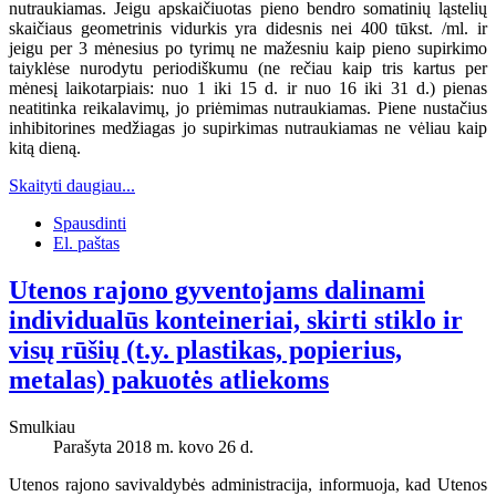
nutraukiamas. Jeigu apskaičiuotas pieno bendro somatinių ląstelių
skaičiaus geometrinis vidurkis yra didesnis nei 400 tūkst. /ml. ir
jeigu per 3 mėnesius po tyrimų ne mažesniu kaip pieno supirkimo
taiyklėse nurodytu periodiškumu (ne rečiau kaip tris kartus per
mėnesį laikotarpiais: nuo 1 iki 15 d. ir nuo 16 iki 31 d.) pienas
neatitinka reikalavimų, jo priėmimas nutraukiamas. Piene nustačius
inhibitorines medžiagas jo supirkimas nutraukiamas ne vėliau kaip
kitą dieną.
Skaityti daugiau...
Spausdinti
El. paštas
Utenos rajono gyventojams dalinami
individualūs konteineriai, skirti stiklo ir
visų rūšių (t.y. plastikas, popierius,
metalas) pakuotės atliekoms
Smulkiau
Parašyta 2018 m. kovo 26 d.
Utenos rajono savivaldybės administracija, informuoja, kad Utenos