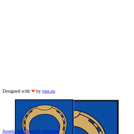
Designed with
❤
by
jsns.eu
Joomla templates by a4joomla