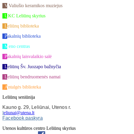
V.Valiušio keramikos muziejus
UKC Leliūnų skyrius
Leliūnų biblioteka
Pakalnių biblioteka
Meno centras
Pakalnių laisvalaikio salė
Leliūnų Šv. Juozapo bažnyčia
Leliūnų bendruomenės namai
Antalgės biblioteka
Leliūnų seniūnija
Kauno g. 29, Leliūnai, Utenos r.
l
eliunai@utena.lt
Facebook paskyra
Utenos kultūros centro Leliūnų skyrius