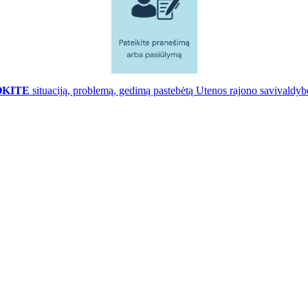
OKITE
situaciją, problemą, gedimą pastebėtą Utenos rajono savivaldybė