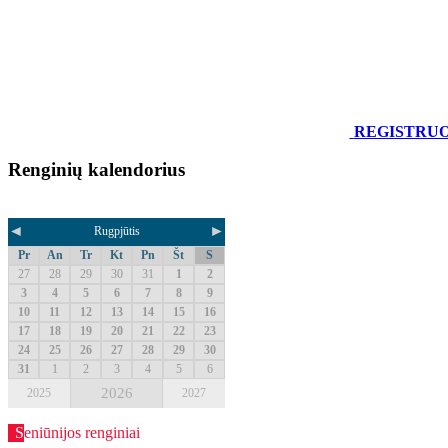
REGISTRU
Renginių kalendorius
◄
►
Rugpjūtis
Pr
An
Tr
Kt
Pn
Št
S
27
28
29
30
31
1
2
3
4
5
6
7
8
9
10
11
12
13
14
15
16
17
18
19
20
21
22
23
24
25
26
27
28
29
30
31
1
2
3
4
5
6
2026
2025
2027
Seniūnijos renginiai