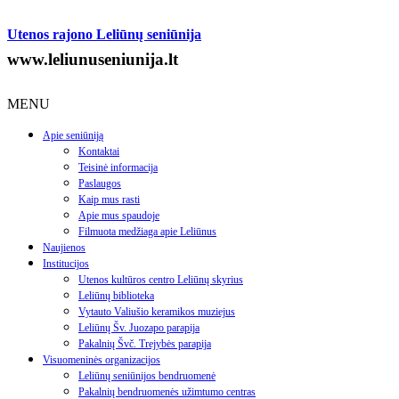
Utenos rajono Leliūnų seniūnija
www.leliunuseniunija.lt
MENU
Apie seniūniją
Kontaktai
Teisinė informacija
Paslaugos
Kaip mus rasti
Apie mus spaudoje
Filmuota medžiaga apie Leliūnus
Naujienos
Institucijos
Utenos kultūros centro Leliūnų skyrius
Leliūnų biblioteka
Vytauto Valiušio keramikos muziejus
Leliūnų Šv. Juozapo parapija
Pakalnių Švč. Trejybės parapija
Visuomeninės organizacijos
Leliūnų seniūnijos bendruomenė
Pakalnių bendruomenės užimtumo centras