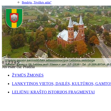
Bendrija „Tėviškės aidai“
0
1
2
3
4
5
Jūs esate čia:
Pradžia
ŽYMŪS ŽMONĖS
LANKYTINOS VIETOS, DAILĖS, KULTŪROS, GAMTO
LELIŪNŲ KRAŠTO ISTORIJOS FRAGMENTAI