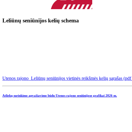
Leliūnų seniūnijos kelių schema
Utenos rajono Leliūnų seniūnijos vietinės reikšmės kelių sąrašas (pd
Atliekų surinkimo apvažiavimo būdu Utenos rajono seniūnijose grafikai
2026 m.