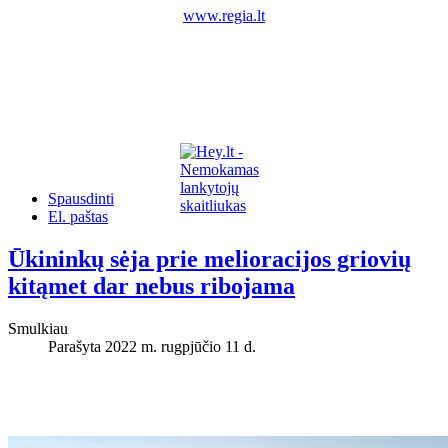
www.regia.lt
Spausdinti
El. paštas
Ūkininkų sėja prie melioracijos griovių
kitąmet dar nebus ribojama
Smulkiau
Parašyta 2022 m. rugpjūčio 11 d.