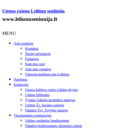
Utenos rajono Leliūnų seniūnija
www.leliunuseniunija.lt
MENU
Apie seniūniją
Kontaktai
Teisinė informacija
Paslaugos
Kaip mus rasti
Apie mus spaudoje
Filmuota medžiaga apie Leliūnus
Naujienos
Institucijos
Utenos kultūros centro Leliūnų skyrius
Leliūnų biblioteka
Vytauto Valiušio keramikos muziejus
Leliūnų Šv. Juozapo parapija
Pakalnių Švč. Trejybės parapija
Visuomeninės organizacijos
Leliūnų seniūnijos bendruomenė
Pakalnių bendruomenės užimtumo centras