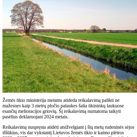
Žemės ūkio ministerija metams atideda reikalavimą palikti ne
mažesnes kaip 3 metrų pločio palaukes šalia ūkininkų laukuose
esančių melioracijos griovių. Šį reikalavimą numatoma taikyti
pasėlius deklaruojant 2024 metais.
Reikalavimą nuspręsta atidėti atsižvelgiant į šių metų rudeninės sėjos
iššūkius, vis dar vykstantį Lietuvos žemės ūkio ir kaimo plėtros