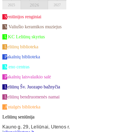
2026
2025
2027
Seniūnijos renginiai
V.Valiušio keramikos muziejus
UKC Leliūnų skyrius
Leliūnų biblioteka
Pakalnių biblioteka
Meno centras
Pakalnių laisvalaikio salė
Leliūnų Šv. Juozapo bažnyčia
Leliūnų bendruomenės namai
Antalgės biblioteka
Leliūnų seniūnija
Kauno g. 29, Leliūnai, Utenos r.