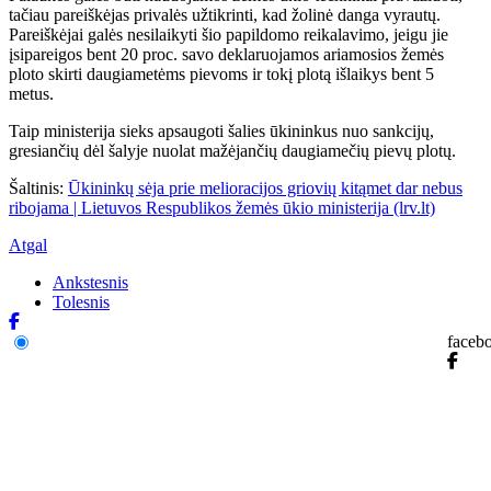
tačiau pareiškėjas privalės užtikrinti, kad žolinė danga vyrautų.
Pareiškėjai galės nesilaikyti šio papildomo reikalavimo, jeigu jie
įsipareigos bent 20 proc. savo deklaruojamos ariamosios žemės
ploto skirti daugiametėms pievoms ir tokį plotą išlaikys bent 5
metus.
Taip ministerija sieks apsaugoti šalies ūkininkus nuo sankcijų,
gresiančių dėl šalyje nuolat mažėjančių daugiamečių pievų plotų.
Šaltinis:
Ūkininkų sėja prie melioracijos griovių kitąmet dar nebus
ribojama | Lietuvos Respublikos žemės ūkio ministerija (lrv.lt)
Atgal
Ankstesnis
Tolesnis
faceb