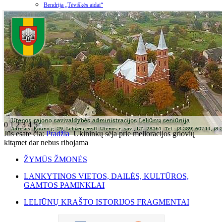
Bendrija „Tėviškės aidai“
0
1
2
3
4
5
Jūs esate čia:
Pradžia
Ūkininkų sėja prie melioracijos griovių
kitąmet dar nebus ribojama
ŽYMŪS ŽMONĖS
LANKYTINOS VIETOS, DAILĖS, KULTŪROS,
GAMTOS PAMINKLAI
LELIŪNŲ KRAŠTO ISTORIJOS FRAGMENTAI