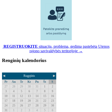
REGISTRUOKITE
situaciją, problemą, gedimą pastebėtą Utenos
rajono savivaldybės teritorijoje →
Renginių kalendorius
◄
►
Rugpjūtis
Pr
An
Tr
Kt
Pn
Št
S
27
28
29
30
31
1
2
3
4
5
6
7
8
9
10
11
12
13
14
15
16
17
18
19
20
21
22
23
24
25
26
27
28
29
30
31
1
2
3
4
5
6