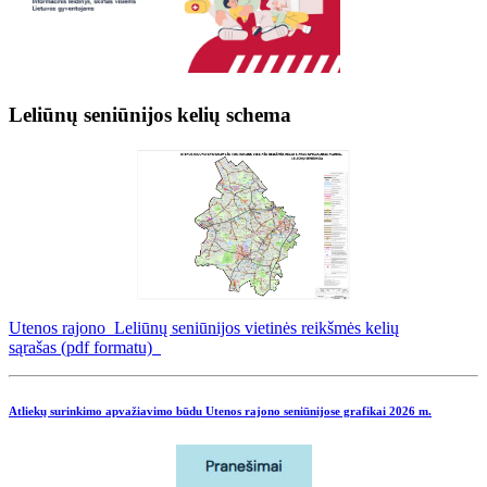
Leliūnų seniūnijos kelių schema
Utenos rajono Leliūnų seniūnijos vietinės reikšmės kelių
sąrašas (pdf formatu)
Atliekų surinkimo apvažiavimo būdu Utenos rajono seniūnijose grafikai
2026 m.