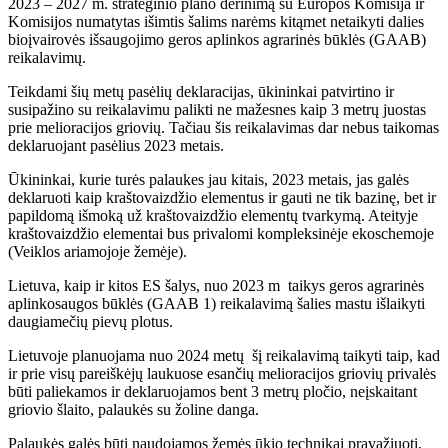
2023 – 2027 m. strateginio plano derinimą su Europos Komisija ir
Komisijos numatytas išimtis šalims narėms kitąmet netaikyti dalies
bioįvairovės išsaugojimo geros aplinkos agrarinės būklės (GAAB)
reikalavimų.
Teikdami šių metų pasėlių deklaracijas, ūkininkai patvirtino ir
susipažino su reikalavimu palikti ne mažesnes kaip 3 metrų juostas
prie melioracijos griovių. Tačiau šis reikalavimas dar nebus taikomas
deklaruojant pasėlius 2023 metais.
Ūkininkai, kurie turės palaukes jau kitais, 2023 metais, jas galės
deklaruoti kaip kraštovaizdžio elementus ir gauti ne tik bazinę, bet ir
papildomą išmoką už kraštovaizdžio elementų tvarkymą. Ateityje
kraštovaizdžio elementai bus privalomi kompleksinėje ekoschemoje
(Veiklos ariamojoje žemėje).
Lietuva, kaip ir kitos ES šalys, nuo 2023 m taikys geros agrarinės
aplinkosaugos būklės (GAAB 1) reikalavimą šalies mastu išlaikyti
daugiamečių pievų plotus.
Lietuvoje planuojama nuo 2024 metų šį reikalavimą taikyti taip, kad
ir prie visų pareiškėjų laukuose esančių melioracijos griovių privalės
būti paliekamos ir deklaruojamos bent 3 metrų pločio, neįskaitant
griovio šlaito, palaukės su žoline danga.
Palaukės galės būti naudojamos žemės ūkio technikai pravažiuoti,