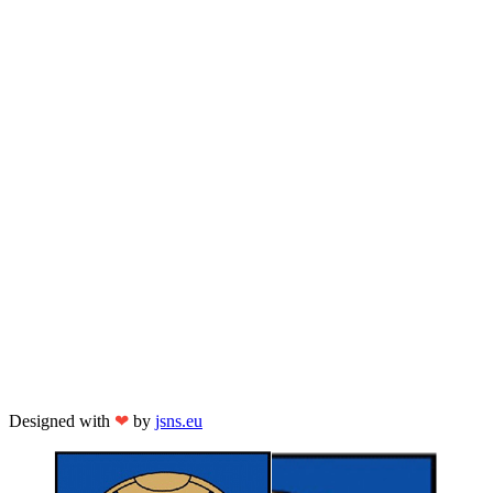
Designed with
❤
by
jsns.eu