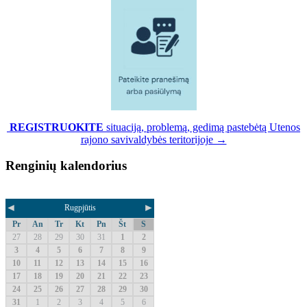
REGISTRUOKITE
situaciją, problemą, gedimą pastebėtą Utenos
rajono savivaldybės teritorijoje →
Renginių kalendorius
◄
►
Rugpjūtis
Pr
An
Tr
Kt
Pn
Št
S
27
28
29
30
31
1
2
3
4
5
6
7
8
9
10
11
12
13
14
15
16
17
18
19
20
21
22
23
24
25
26
27
28
29
30
31
1
2
3
4
5
6