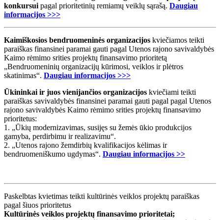
konkursui
pagal prioritetinių remiamų veiklų sąrašą.
Daugiau
informacijos >>>
Kaimiškosios bendruomeninės organizacijos
kviečiamos teikti
paraiškas finansinei paramai gauti pagal Utenos rajono savivaldybės
Kaimo rėmimo srities projektų finansavimo prioritetą
„Bendruomeninių organizacijų kūrimosi, veiklos ir plėtros
skatinimas“.
Daugiau informacijos >>>
Ūkininkai ir juos vienijančios organizacijos
kviečiami teikti
paraiškas savivaldybės finansinei paramai gauti pagal pagal Utenos
rajono savivaldybės Kaimo rėmimo srities projektų finansavimo
prioritetus:
1. „Ūkių modernizavimas, susijęs su žemės ūkio produkcijos
gamyba, perdirbimu ir realizavimu“.
2. „Utenos rajono žemdirbių kvalifikacijos kėlimas ir
bendruomeniškumo ugdymas“.
Daugiau informacijos >>
Paskelbtas kvietimas teikti kultūrinės veiklos projektų paraiškas
pagal šiuos prioritetus
Kultūrinės veiklos projektų finansavimo prioritetai;