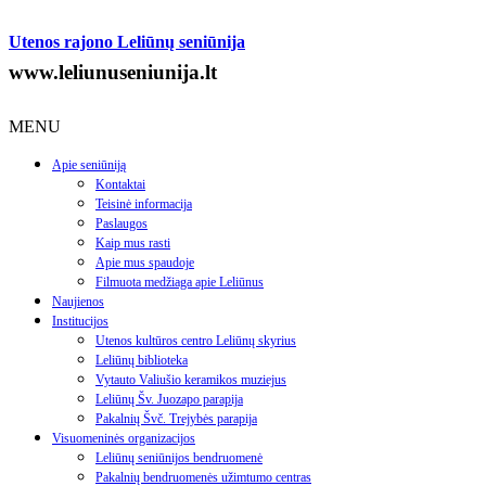
Utenos rajono Leliūnų seniūnija
www.leliunuseniunija.lt
MENU
Apie seniūniją
Kontaktai
Teisinė informacija
Paslaugos
Kaip mus rasti
Apie mus spaudoje
Filmuota medžiaga apie Leliūnus
Naujienos
Institucijos
Utenos kultūros centro Leliūnų skyrius
Leliūnų biblioteka
Vytauto Valiušio keramikos muziejus
Leliūnų Šv. Juozapo parapija
Pakalnių Švč. Trejybės parapija
Visuomeninės organizacijos
Leliūnų seniūnijos bendruomenė
Pakalnių bendruomenės užimtumo centras