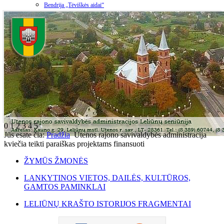
Bendrija „Tėviškės aidai“
0
1
2
3
4
5
Jūs esate čia:
Pradžia
Utenos rajono savivaldybės administracija
kviečia teikti paraiškas projektams finansuoti
ŽYMŪS ŽMONĖS
LANKYTINOS VIETOS, DAILĖS, KULTŪROS,
GAMTOS PAMINKLAI
LELIŪNŲ KRAŠTO ISTORIJOS FRAGMENTAI