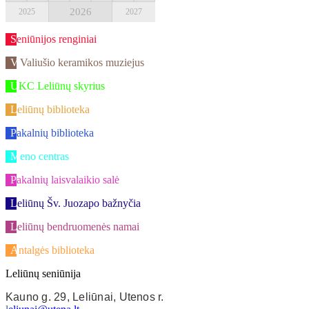
2026
2025
2027
Seniūnijos renginiai
V.Valiušio keramikos muziejus
UKC Leliūnų skyrius
Leliūnų biblioteka
Pakalnių biblioteka
Meno centras
Pakalnių laisvalaikio salė
Leliūnų Šv. Juozapo bažnyčia
Leliūnų bendruomenės namai
Antalgės biblioteka
Leliūnų seniūnija
Kauno g. 29, Leliūnai, Utenos r.