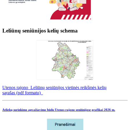
Leliūnų seniūnijos kelių schema
Utenos rajono Leliūnų seniūnijos vietinės reikšmės kelių
sąrašas (pdf formatu)
Atliekų surinkimo apvažiavimo būdu Utenos rajono seniūnijose grafikai
2026 m.