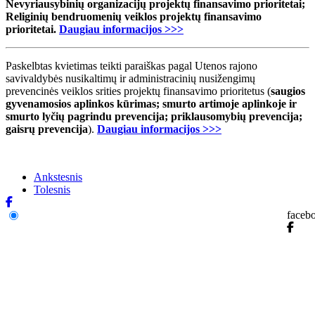
Nevyriausybinių organizacijų projektų finansavimo prioritetai;
Religinių bendruomenių veiklos projektų finansavimo
prioritetai.
Daugiau informacijos >>>
Paskelbtas kvietimas teikti paraiškas pagal Utenos rajono
savivaldybės nusikaltimų ir administracinių nusižengimų
prevencinės veiklos srities projektų finansavimo prioritetus (
saugios
gyvenamosios aplinkos kūrimas; smurto artimoje aplinkoje ir
smurto lyčių pagrindu prevencija; priklausomybių prevencija;
gaisrų prevencija
).
Daugiau informacijos >>>
Ankstesnis
Tolesnis
faceb