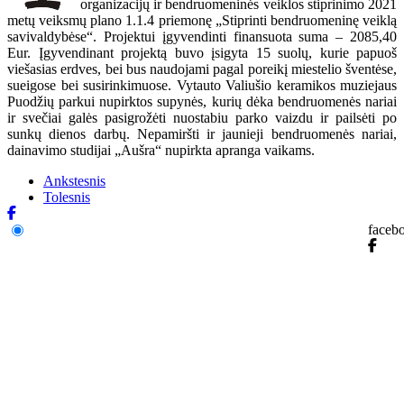
organizacijų ir bendruomeninės veiklos stiprinimo 2021
metų veiksmų plano 1.1.4 priemonę „Stiprinti bendruomeninę veiklą
savivaldybėse“. Projektui įgyvendinti finansuota suma – 2085,40
Eur. Įgyvendinant projektą buvo įsigyta 15 suolų, kurie papuoš
viešasias erdves, bei bus naudojami pagal poreikį miestelio šventėse,
sueigose bei susirinkimuose. Vytauto Valiušio keramikos muziejaus
Puodžių parkui nupirktos supynės, kurių dėka bendruomenės nariai
ir svečiai galės pasigrožėti nuostabiu parko vaizdu ir pailsėti po
sunkų dienos darbų. Nepamiršti ir jaunieji bendruomenės nariai,
dainavimo studijai „Aušra“ nupirkta apranga vaikams.
Ankstesnis
Tolesnis
faceb