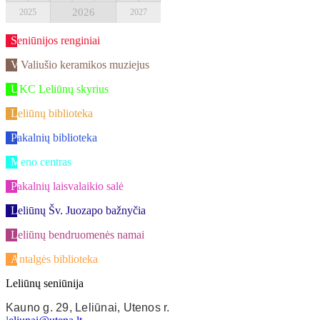
2026
2025
2027
Seniūnijos renginiai
V.Valiušio keramikos muziejus
UKC Leliūnų skyrius
Leliūnų biblioteka
Pakalnių biblioteka
Meno centras
Pakalnių laisvalaikio salė
Leliūnų Šv. Juozapo bažnyčia
Leliūnų bendruomenės namai
Antalgės biblioteka
Leliūnų seniūnija
Kauno g. 29, Leliūnai, Utenos r.