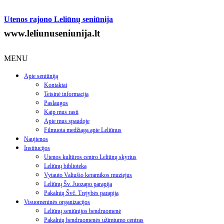
Utenos rajono Leliūnų seniūnija
www.leliunuseniunija.lt
MENU
Apie seniūniją
Kontaktai
Teisinė informacija
Paslaugos
Kaip mus rasti
Apie mus spaudoje
Filmuota medžiaga apie Leliūnus
Naujienos
Institucijos
Utenos kultūros centro Leliūnų skyrius
Leliūnų biblioteka
Vytauto Valiušio keramikos muziejus
Leliūnų Šv. Juozapo parapija
Pakalnių Švč. Trejybės parapija
Visuomeninės organizacijos
Leliūnų seniūnijos bendruomenė
Pakalnių bendruomenės užimtumo centras