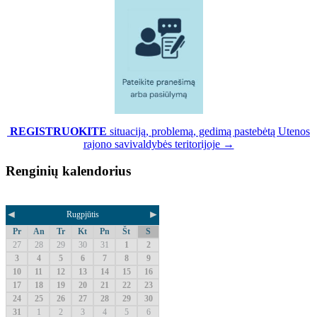
REGISTRUOKITE
situaciją, problemą, gedimą pastebėtą Utenos
rajono savivaldybės teritorijoje →
Renginių kalendorius
◄
►
Rugpjūtis
Pr
An
Tr
Kt
Pn
Št
S
27
28
29
30
31
1
2
3
4
5
6
7
8
9
10
11
12
13
14
15
16
17
18
19
20
21
22
23
24
25
26
27
28
29
30
31
1
2
3
4
5
6