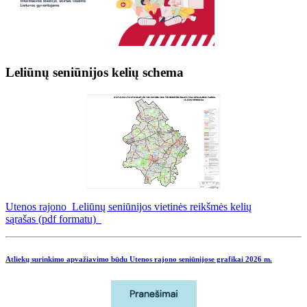
Leliūnų seniūnijos kelių schema
Utenos rajono Leliūnų seniūnijos vietinės reikšmės kelių
sąrašas (pdf formatu)
Atliekų surinkimo apvažiavimo būdu Utenos rajono seniūnijose grafikai
2026 m.