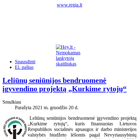
www.regia.lt
Spausdinti
El. paštas
Leliūnų seniūnijos bendruomenė
įgyvendino projektą „Kurkime rytojų“
Smulkiau
Parašyta 2021 m. gruodžio 20 d.
Leliūnų seniūnijos bendruomenė įgyvendino projektą
„Kurkime rytojų“, kuris finansuotas Lietuvos
Respublikos socialinės apsaugos ir darbo ministerijos
valstybės biudžeto lėšomis pagal Nevyriausybinių