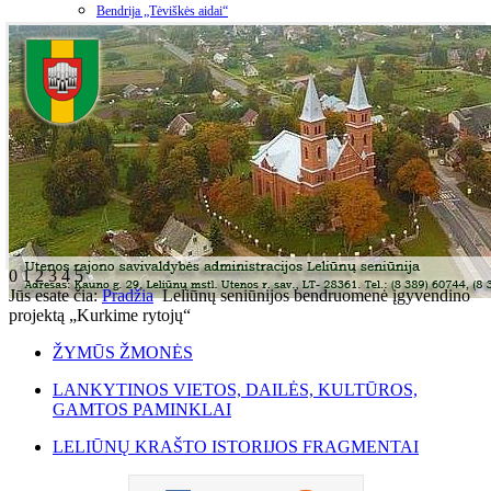
Bendrija „Tėviškės aidai“
0
1
2
3
4
5
Jūs esate čia:
Pradžia
Leliūnų seniūnijos bendruomenė įgyvendino
projektą „Kurkime rytojų“
ŽYMŪS ŽMONĖS
LANKYTINOS VIETOS, DAILĖS, KULTŪROS,
GAMTOS PAMINKLAI
LELIŪNŲ KRAŠTO ISTORIJOS FRAGMENTAI