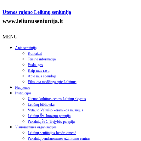
Utenos rajono Leliūnų seniūnija
www.leliunuseniunija.lt
MENU
Apie seniūniją
Kontaktai
Teisinė informacija
Paslaugos
Kaip mus rasti
Apie mus spaudoje
Filmuota medžiaga apie Leliūnus
Naujienos
Institucijos
Utenos kultūros centro Leliūnų skyrius
Leliūnų biblioteka
Vytauto Valiušio keramikos muziejus
Leliūnų Šv. Juozapo parapija
Pakalnių Švč. Trejybės parapija
Visuomeninės organizacijos
Leliūnų seniūnijos bendruomenė
Pakalnių bendruomenės užimtumo centras