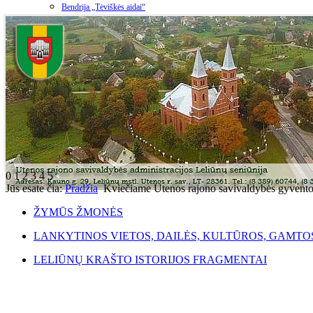
Bendrija „Tėviškės aidai“
0
1
2
3
4
5
Jūs esate čia:
Pradžia
Kviečiame Utenos rajono savivaldybės gyventoju
ŽYMŪS ŽMONĖS
LANKYTINOS VIETOS, DAILĖS, KULTŪROS, GAMTO
LELIŪNŲ KRAŠTO ISTORIJOS FRAGMENTAI