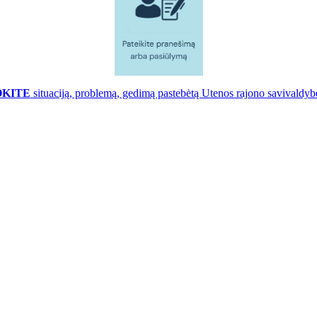
OKITE
situaciją, problemą, gedimą pastebėtą Utenos rajono savivaldybė