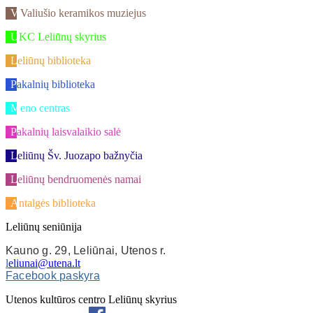
V.Valiušio keramikos muziejus
UKC Leliūnų skyrius
Leliūnų biblioteka
Pakalnių biblioteka
Meno centras
Pakalnių laisvalaikio salė
Leliūnų Šv. Juozapo bažnyčia
Leliūnų bendruomenės namai
Antalgės biblioteka
Leliūnų seniūnija
Kauno g. 29, Leliūnai, Utenos r.
l
eliunai@utena.lt
Facebook paskyra
Utenos kultūros centro Leliūnų skyrius