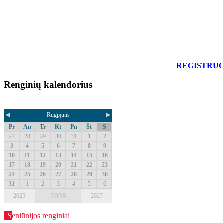
REGISTRU
Renginių kalendorius
◄
►
Rugpjūtis
Pr
An
Tr
Kt
Pn
Št
S
27
28
29
30
31
1
2
3
4
5
6
7
8
9
10
11
12
13
14
15
16
17
18
19
20
21
22
23
24
25
26
27
28
29
30
31
1
2
3
4
5
6
2026
2025
2027
Seniūnijos renginiai