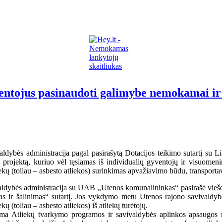
ntojus pasinaudoti galimybe nemokamai ir s
aldybės administracija pagal pasirašytą Dotacijos teikimo sutartį su 
projektą, kuriuo vėl tęsiamas iš individualių gyventojų ir visuomenin
iekų (toliau – asbesto atliekos) surinkimas apvažiavimo būdu, transporta
aldybės administracija su UAB ,,Utenos komunalininkas“ pasirašė viešo
as ir šalinimas“ sutartį. Jos vykdymo metu Utenos rajono savivaldyb
kų (toliau – asbesto atliekos) iš atliekų turėtojų.
ama Atliekų tvarkymo programos ir savivaldybės aplinkos apsaugos r