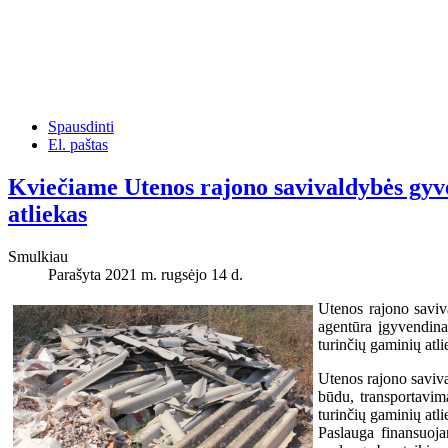
Spausdinti
El. paštas
Kviečiame Utenos rajono savivaldybės gyve
atliekas
Smulkiau
Parašyta 2021 m. rugsėjo 14 d.
Utenos rajono saviv
agentūra įgyvendina 
turinčių gaminių atl
Utenos rajono saviv
būdu, transportavim
turinčių gaminių atlie
Paslauga finansuoj