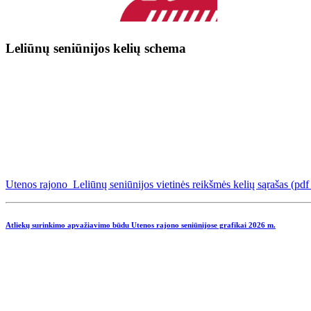
Leliūnų seniūnijos kelių schema
Utenos rajono Leliūnų seniūnijos vietinės reikšmės kelių sąrašas (pd
Atliekų surinkimo apvažiavimo būdu Utenos rajono seniūnijose grafikai
2026 m.