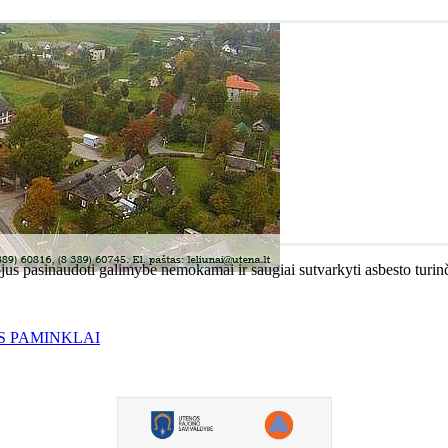
s pasinaudoti galimybe nemokamai ir saugiai sutvarkyti asbesto turinč
S PAMINKLAI