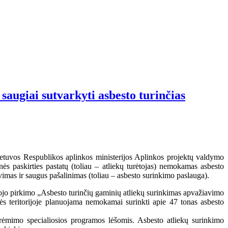
augiai sutvarkyti asbesto turinčias
Lietuvos Respublikos aplinkos ministerijos Aplinkos projektų valdymo
ės paskirties pastatų (toliau – atliekų turėtojas) nemokamas asbesto
vimas ir saugus pašalinimas (toliau – asbesto surinkimo paslauga).
jo pirkimo „Asbesto turinčių gaminių atliekų surinkimas apvažiavimo
ės teritorijoje planuojama nemokamai surinkti apie 47 tonas asbesto
ėmimo specialiosios programos lėšomis. Asbesto atliekų surinkimo